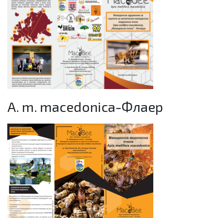
A. m. macedonica-Флаер