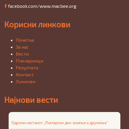
facebook.com/www.macbee.org
Корисни линкови
Почетна
За нас
Вести
Пчеларници
Резултати
Контакт
Линкови
Најнови вести
Одржан настанот „Пчеларски ден-знаење и дружење“