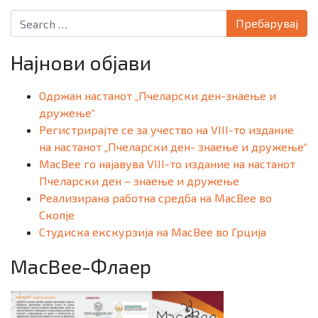
Search for:
Најнови објави
Одржан настанот „Пчеларски ден-знаење и
дружење“
Регистрирајте се за учество на VIII-то издание
на настанот „Пчеларски ден- знаење и дружење“
MacBee го најавува VIII-то издание на настанот
Пчеларски ден – знаење и дружење
Реализирана работна средба на MacBee во
Скопје
Студиска екскурзија на MacBee во Грција
MacBee-Флаер