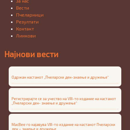
За нас
Вести
Пчеларници
Резултати
Контакт
Линкови
Најнови вести
Одржан настанот „Пчеларски ден-знаење и дружење“
Регистрирајте се за учество на VIII-то издание на настанот
„Пчеларски ден- знаење и дружење“
MacBee го најавува VIII-то издание на настанот Пчеларски
ден – знаење и дружење