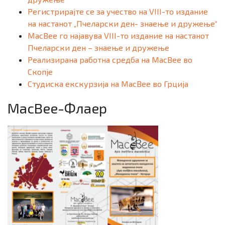
Регистрирајте се за учество на VIII-то издание
на настанот „Пчеларски ден- знаење и дружење“
MacBee го најавува VIII-то издание на настанот
Пчеларски ден – знаење и дружење
Реализирана работна средба на MacBee во
Скопје
Студиска екскурзија на MacBee во Грција
MacBee-Флаер