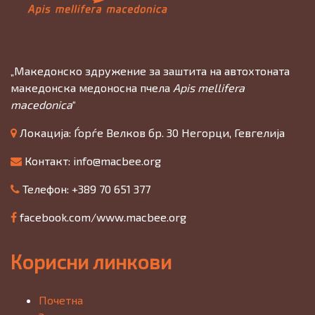
„Македонско здружение за заштита на автохтоната
македонска медоносна пчела
Apis mellifera
macedonica
“
Локација: Ѓорѓе Велков бр. 30 Негорци, Гевгелија
Контакт:
info@macbee.org
Телефон: +389 70 651 377
facebook.com/www.macbee.org
Корисни линкови
Почетна