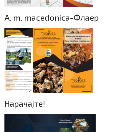
A. m. macedonica-Флаер
Нарачајте!