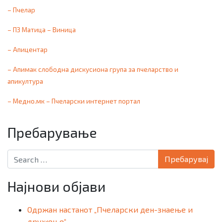
–
Пчелар
–
ПЗ Матица – Виница
– Апицентар
– Апимак слободна дискусиона група за пчеларство и
апикултура
–
Медно.мк – Пчеларски интернет портал
Пребарување
Search for:
Најнови објави
Одржан настанот „Пчеларски ден-знаење и
дружење“