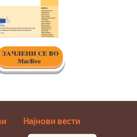
ви
Најнови вести