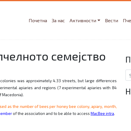
Почетна
За нас
Активности
Вести
Пч
 пчелното семејство
П
Se
colonies was approximately 4.33 streets, but large differences
rimental apiaries and regions (7 experimental apiaries with 84
Н
f Macedonia).
sed as the number of bees per honey bee colony, apiary, month,
ember
of the association and to be able to access
MacBee intra
.