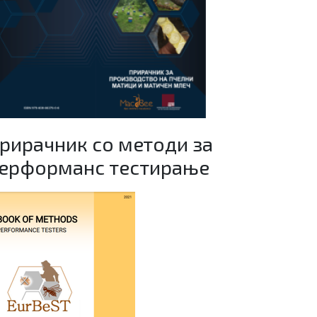
рирачник со методи за
ерформанс тестирање