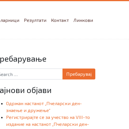
еларници
Резултати
Контакт
Линкови
ребарување
arch for:
ајнови објави
Одржан настанот „Пчеларски ден-
знаење и дружење“
Регистрирајте се за учество на VIII-то
издание на настанот „Пчеларски ден-