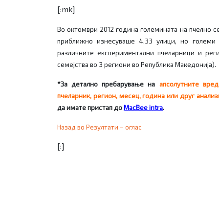
[:mk]
Во октомври 2012 година големината на пчелно с
приближно изнесуваше 4,33 улици, но големи 
различните експериментални пчеларници и рег
семејства во 3 региони во Република Македонија).
*З
а детално пребарување на
апсолутните вред
пчеларник, регион, месец, година или друг
анали
да имате пристап до
MacBee intra
.
Назад во Резултати – оглас
[:]