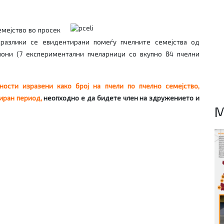
емејство во просек
разлики се евидентирани помеѓу пчелните семејства од
иони (7 експериментални пчеларници со вкупно 84 пчелни
ности изразени како број на пчели
по пчелно семејство,
зиран
период,
неопходно е да бидете член на здружението и
M