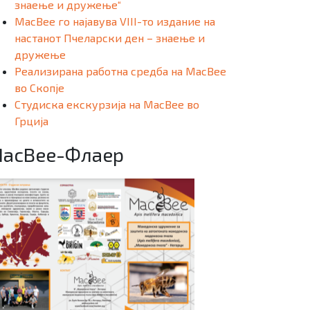
знаење и дружење“
MacBee го најавува VIII-то издание на
настанот Пчеларски ден – знаење и
дружење
Реализирана работна средба на MacBee
во Скопје
Студиска екскурзија на MacBee во
Грција
acBee-Флаер