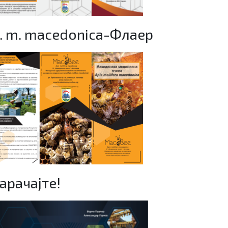
. m. macedonica-Флаер
арачајте!