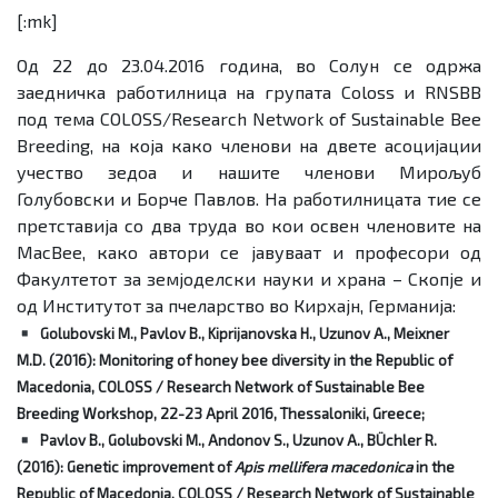
[:mk]
Од 22 до 23.04.2016 година, во Солун се одржа
заедничка работилница на групата Coloss и RNSBB
под тема COLOSS/Research Network of Sustainable Bee
Breeding, на која како членови на двете асоцијации
учество зедоа и нашите членови Мирољуб
Голубовски и Борче Павлов. На работилницата тие се
претставија со два труда во кои освен членовите на
MacBee, како автори се јавуваат и професори од
Факултетот за земјоделски науки и храна – Скопје и
од Институтот за пчеларство во Кирхајн, Германија:
Golubovski M.
, Pavlov B., Kiprijanovska H., Uzunov A., Meixner
M.D. (2016): Monitoring of honey bee diversity in the Republic of
Macedonia,
COLOSS / Research Network of Sustainable Bee
Breeding Workshop,
22-23 April 2016, Thessaloniki, Greece;
Pavlov B.,
Golubovski M.,
Andonov S., Uzunov A.,
BÜchler R.
(2016): Genetic improvement of
Apis mellifera macedonica
in the
Republic of Macedonia,
COLOSS / Research Network of Sustainable