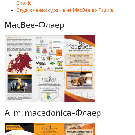
Скопје
Студиска екскурзија на MacBee во Грција
MacBee-Флаер
A. m. macedonica-Флаер