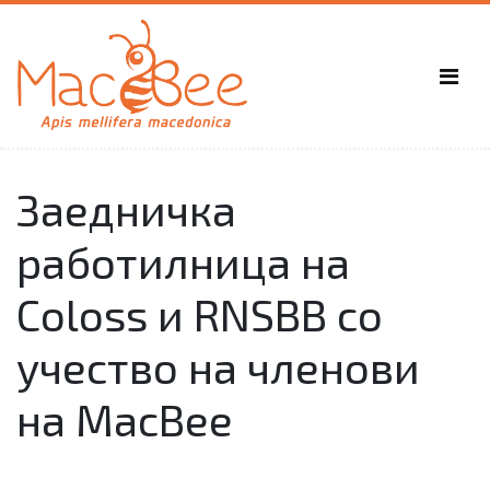
Заедничка
работилница на
Coloss и RNSBB со
учество на членови
на MacBee