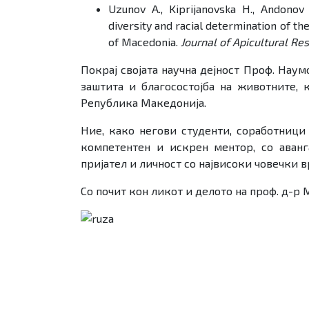
Uzunov A., Kiprijanovska H., Andonov
diversity and racial determination of th
of Macedonia.
Journal of Apicultural Re
Покрај својата научна дејност Проф. Наум
заштита и благосостојба на животните, 
Република Македонија.
Ние, како негови студенти, соработници
компетентен и искрен ментор, со аванг
пријател и личност со највисоки човечки 
Со почит кон ликот и делото на проф. д-р