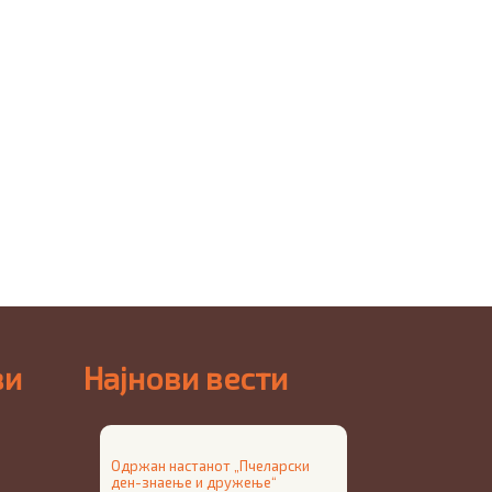
ви
Најнови вести
Одржан настанот „Пчеларски
ден-знаење и дружење“