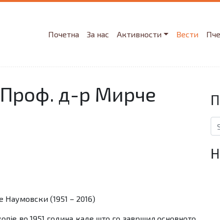
Почетна
За нас
Активности
Вести
Пч
Проф. д-р Мирче
П
Se
Н
 Наумовски (1951 – 2016)
опје во 1951 година каде што го завршил основното