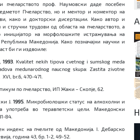
 и пчеларството проф. Наумовски даде посебен
редметот Пчеларство, но и ментор и коментор на
A
ви, како и докторски дисертации. Како автор и
и и стручни трудови од областа на пчеларството, а
ко иницијатор на морфолошките истражувањa на
Република Македонија. Како позначајни научни и
аст би ги издвоиле:
.,
1993
. Kvalitet nekih tipova cvetnog i sumskog meda
radova medunarodnog naucnog skupa: Zastita zivotne
 XVI, br.6, 470-471.
тикум по пчеларство, ИП Жаки – Скопје, 62.
ски Ј.
1995
. Микробиолошки статус на алкохолни и
а употреба во теравпетски цели. Македонски
Н
81-84.
ен индекс на пчелите од Македонија. I. Дебарско
ја, година 43, бр. 1-2, 49-52.