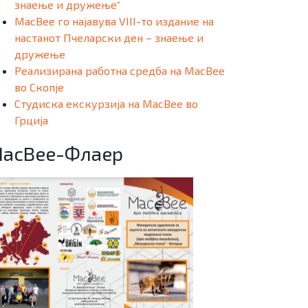
знаење и дружење“
MacBee го најавува VIII-то издание на
настанот Пчеларски ден – знаење и
дружење
Реализирана работна средба на MacBee
во Скопје
Студиска екскурзија на MacBee во
Грција
acBee-Флаер