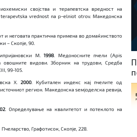
Биохемиски својства и терапевтска вредност на
 terapevtska vrednost na p~elniot otrov. Македонска
от и неговата практична примена во домаќинството
и – Скопје, 90.
Кипријановски М.
1998
. Медоносните пчели (Apis
П
на овошните видови. Зборник на трудови, Средба
п
II, 99-105.
овска Х.
2000
. Кубитален индекс кај пчелите од
и источниот регион. Македонска ѕемјоделска ревија,
02
. Определување на квалитетот и потеклото на
. Пчеларство, Графотисок, Скопје, 228.