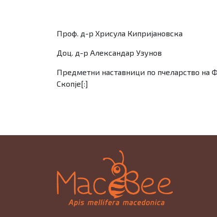
Проф. д-р Хрисула Кипријановска
Доц. д-р Александар Узунов
Предметни наставници по пчеларство на Ф
Скопје[:]