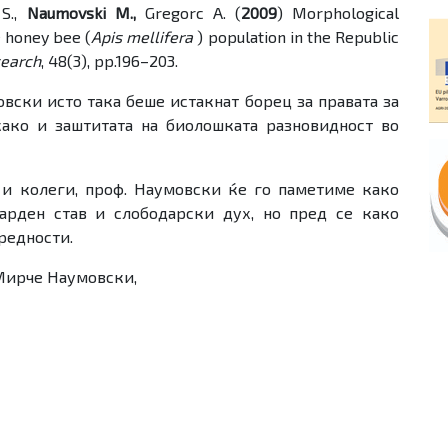
 S.,
Naumovski M.,
Gregorc A. (
2009
) Morphological
e honey bee (
Apis mellifera
) population in the Republic
search
, 48(3), pp.196–203.
овски исто така беше истакнат борец за правата за
како и заштитата на биолошката разновидност во
 и колеги, проф. Наумовски ќе го паметиме како
арден став и слободарски дух, но пред се како
вредности.
 Мирче Наумовски,