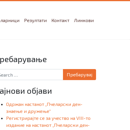
еларници
Резултати
Контакт
Линкови
ребарување
arch for:
ајнови објави
Одржан настанот „Пчеларски ден-
знаење и дружење“
Регистрирајте се за учество на VIII-то
издание на настанот „Пчеларски ден-