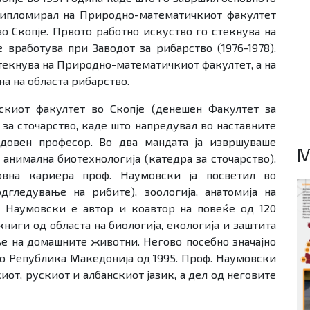
 дипломирал на Природно-математичкиот факултет
о Скопје. Првото работно искуство го стекнува на
е вработува при Заводот за рибарство (1976-1978).
стекнува на Природно-математичкиот факултет, а на
на на областа рибарство.
скиот факултет во Скопје (денешен Факултет за
 за сточарство, каде што напредувал во наставните
довен професор. Во два мандата ја извршуваше
M
 анимална биотехнологија (катедра за сточарство).
зовна кариера проф. Наумовски ја посветил во
гледување на рибите), зоологија, анатомија на
 Наумовски е автор и коавтор на повеќе од 120
ниги од областа на биологија, екологија и заштита
ње на домашните животни. Негово посебно значајно
во Република Македонија од 1995. Проф. Наумовски
иот, рускиот и албанскиот јазик, а дел од неговите