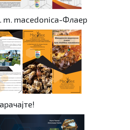
. m. macedonica-Флаер
арачајте!