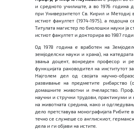
и средното училиште, а во 1976 година
при Универзитетот Св. Кирил и Методиј в
истиот факултет (1974-1975), а подоцна с
Титулата магистер по биолошки науки ја 
истиот факултет и докторира во 1987 годи
Од 1978 година е вработен на Земјодел
земјоделски науки и храна), на катедрата
звања доцент, вонреден професор и ре
функцијата раководител на институтот за
Најголем дел од својата научно-обра
развивање на предметите рибарство (од
домашните животни и пчеларство. Проф.
научни и стручни трудови, практикуми и к
на животната средина, како и одгледува
дело претставува монографијата Рибите 
течно се служеше со англискиот, германск
дела и ги објави на истите.