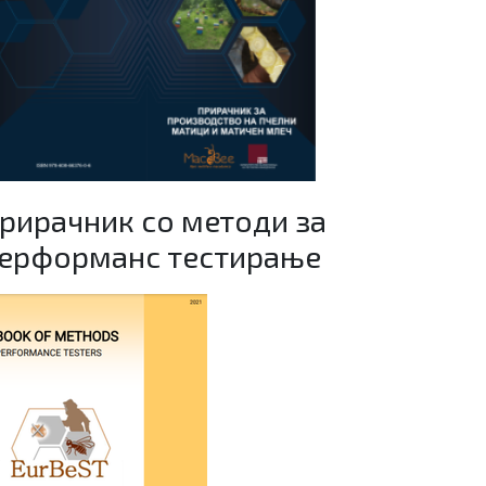
рирачник со методи за
ерформанс тестирање