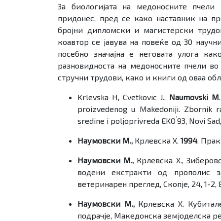
За биологијата на медоносните пчели
придонес, пред се како наставник на п
бројни дипломски и магистерски трудо
коавтор се јавува на повеќе од 30 научн
посебно значајна е неговата улога ка
разновидноста на медоносните пчели во 
стручни трудови, како и книги од оваа обл
Krlevska H, Cvetkovic J.,
Naumovski M
proizvedenog u Makedoniji. Zbornik 
’
sredine i poljoprivreda EKO
93, Novi Sad,
Наумовски М.,
Крлевска Х.
1994
. Прак
Наумовски М.,
Крлевска Х., Зиберов
водени екстракти од прополис з
ветеринарен преглед, Скопје, 24, 1-2, 
Наумовски М.,
Крлевска Х. Кубитал
подрачје, Македонска земјоделска реви