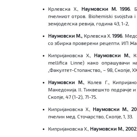
Крлевска Х.,
Наумовски М. 1996
. 
пчелниот отров. Biohemiski svojstva i
земјоделска ревија, година 43, 1-2,
Наумовски М.,
Крлевска Х.
1996
. Мед
со збирка проверени рецепти. ИП Жак
Кипријановска Х.,
Наумовски М.
, 
mellifica Linne) како опрашувачи 
„Факултет-Стопанство„ – 98, Скопје, XXI
Наумовски М.
, Колев Г., Кипријан
Македонија. II. Тиквешкто подрачје 
Скопје, 47 (1-2), 71-75.
Кипријановска Х.,
Наумовски М.
,
20
пчелин мед. Сточарство, Скопје, 1, 33.
Кипријановска Х.,
Наумовски М.
,
2002