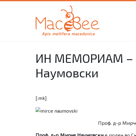
ИН МЕМОРИАМ – 
Наумовски
[:mk]
Проф. д-р Мирче
Проф. д-р Мирче Наумовски
е роден во Ск