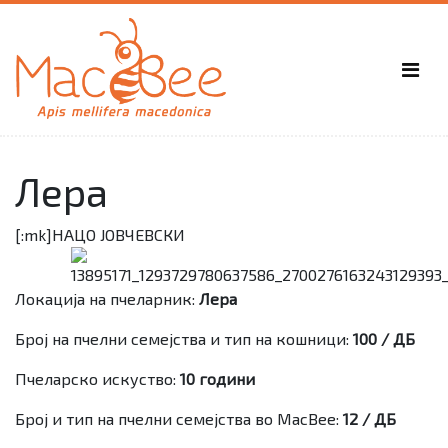
Лера
[:mk]
НАЦО ЈОВЧЕВСКИ
Локација на пчеларник:
Лера
Број на пчелни семејства и тип на кошници:
100 / ДБ
Пчеларско искуство:
10 години
Број и тип на пчелни семејства во
MacBee
:
12 / ДБ