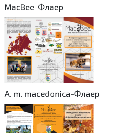
MacBee-Флаер
A. m. macedonica-Флаер