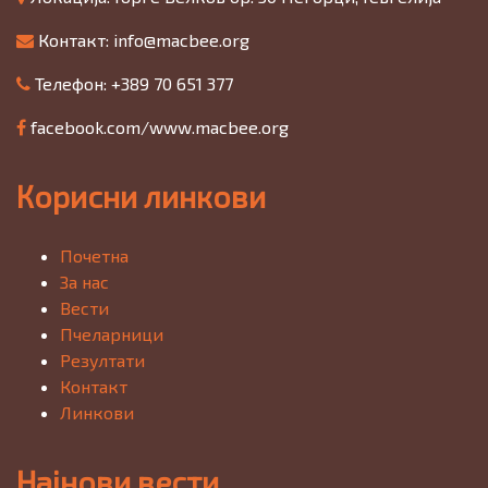
Контакт:
info@macbee.org
Телефон: +389 70 651 377
facebook.com/www.macbee.org
Корисни линкови
Почетна
За нас
Вести
Пчеларници
Резултати
Контакт
Линкови
Најнови вести