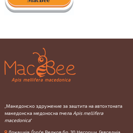
„Македонско здружение за заштита на автохтоната
македонска медоносна пчела
Apis mellifera
macedonica
“
Локација: Ѓорѓе Велков бр. 30 Негорци, Гевгелија