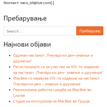
Контакт: naco_bt
@live.com[:]
Пребарување
Search for:
Најнови објави
Одржан настанот „Пчеларски ден-знаење и
дружење“
Регистрирајте се за учество на VIII-то издание
на настанот „Пчеларски ден- знаење и дружење“
MacBee го најавува VIII-то издание на настанот
Пчеларски ден – знаење и дружење
Реализирана работна средба на MacBee во
Скопје
Студиска екскурзија на MacBee во Грција