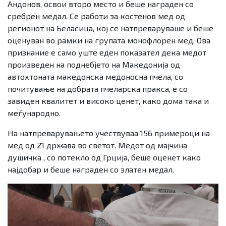
Андонов, освои второ место и беше награден со
сребрен медал. Се работи за костенов мед од
регионот на Беласица, кој се натпреваруваше и беше
оценуван во рамки на групата монофлорен мед. Ова
признание е само уште еден показател дека медот
произведен на поднебјето на Македонија од
автохтоната македонска медоносна пчела, со
почитување на добрата пчеларска пракса, е со
завиден квалитет и високо ценет, како дома така и
меѓународно.
На натпреварувањето учествуваа 156 примероци на
мед од 21 држава во светот. Медот од мајчина
душичка , со потекло од Грција, беше оценет како
најдобар и беше награден со златен медал.