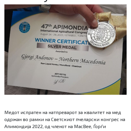
Медот испратен на натпреварот за квалитет на мед
одржан во рамки на Светскиот пчеларски конгрес на
Апимондија 2022, од членот на MacBee, Ѓорѓи