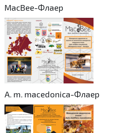
MacBee-Флаер
A. m. macedonica-Флаер