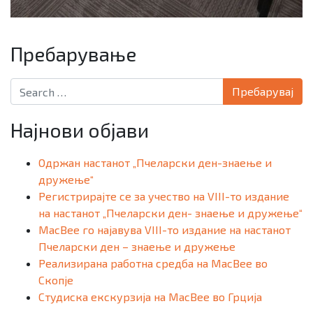
Пребарување
Search for:
Најнови објави
Одржан настанот „Пчеларски ден-знаење и
дружење“
Регистрирајте се за учество на VIII-то издание
на настанот „Пчеларски ден- знаење и дружење“
MacBee го најавува VIII-то издание на настанот
Пчеларски ден – знаење и дружење
Реализирана работна средба на MacBee во
Скопје
Студиска екскурзија на MacBee во Грција