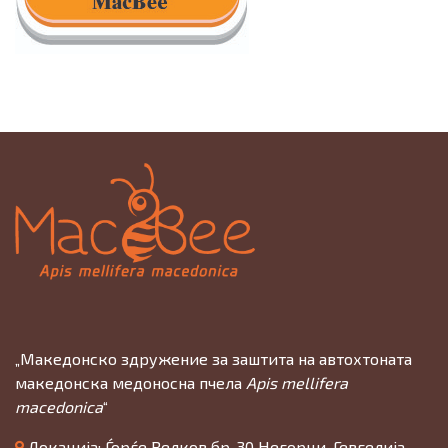
„Македонско здружение за заштита на автохтоната
македонска медоносна пчела
Apis mellifera
macedonica
“
Локација: Ѓорѓе Велков бр. 30 Негорци, Гевгелија