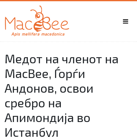
Медот на членот на
MacBee, Ѓорѓи
Андонов, освои
сребро на
Апимондија во
Истанбул