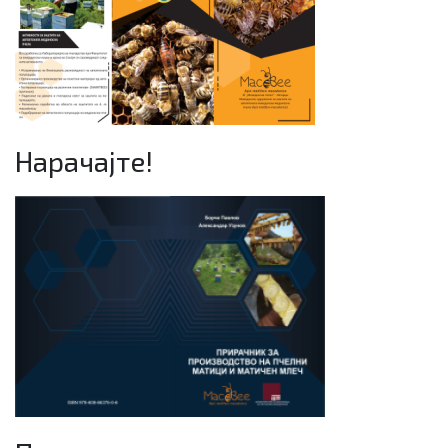
Нарачајте!