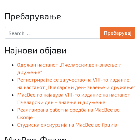
Пребарување
Search for:
Најнови објави
Одржан настанот „Пчеларски ден-знаење и
дружење“
Регистрирајте се за учество на VIII-то издание
на настанот „Пчеларски ден- знаење и дружење“
MacBee го најавува VIII-то издание на настанот
Пчеларски ден – знаење и дружење
Реализирана работна средба на MacBee во
Скопје
Студиска екскурзија на MacBee во Грција
MacBee-Флаер