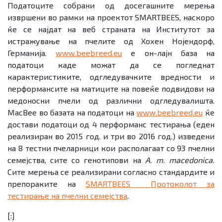
Податоците собрани од досегашните мерења
извршени во рамки на проектот SMARTBEES, наскоро
ќе се најдат на веб страната на Институтот за
истражување на пчелите од Хохен Нојендорф,
Германија.
www.beebreed.eu
е он-лајн база на
податоци каде можат да се погледнат
карактеристиките, одгледувачките вредности и
перформансите на матиците на повеќе подвидови на
медоносни пчели од различни одгледувалишта.
MacBee во базата на податоци на
www.beebreed.eu
ќе
достави податоци од 4 перформанс тестирања (еден
реализиран во 2015 год. и три во 2016 год.) изведени
на 8 тестни пчеларници кои располагаат со 93 пчелни
семејства, сите со генотипови на
A. m. macedonica.
Сите мерења се реализирани согласно стандардите и
препораките на
SMARTBEES Протоколот за
тестирање на пчелни семејства
.
[:]