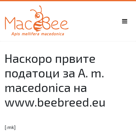
Наскоро првите
податоци за A. m.
macedonica на
www.beebreed.eu
[:mk]