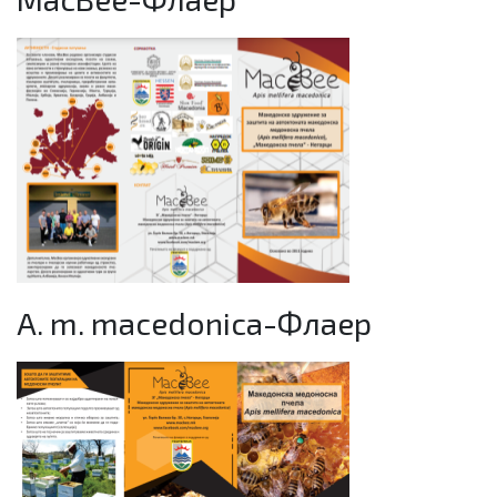
A. m. macedonica-Флаер