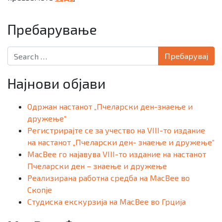
Пребарување
Search for:
Најнови објави
Одржан настанот „Пчеларски ден-знаење и
дружење“
Регистрирајте се за учество на VIII-то издание
на настанот „Пчеларски ден- знаење и дружење“
MacBee го најавува VIII-то издание на настанот
Пчеларски ден – знаење и дружење
Реализирана работна средба на MacBee во
Скопје
Студиска екскурзија на MacBee во Грција