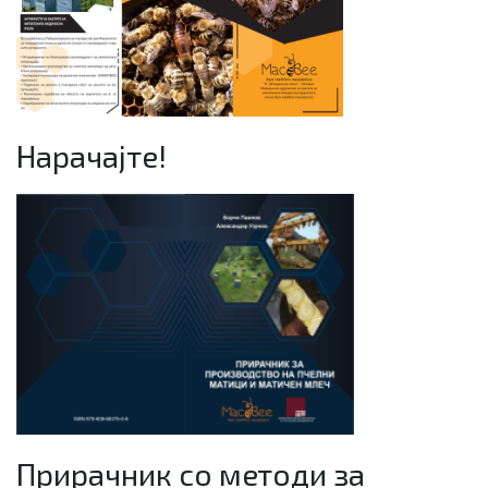
Нарачајте!
Прирачник со методи за