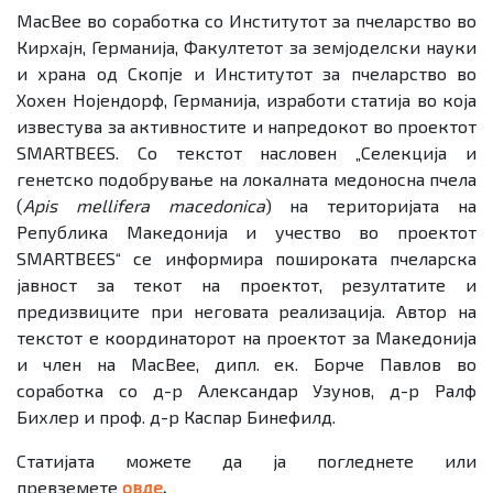
MacBee во соработка со Институтот за пчеларство во
Кирхајн, Германија, Факултетот за земјоделски науки
и храна од Скопје и Институтот за пчеларство во
Хохен Нојендорф, Германија, изработи статија во која
известува за активностите и напредокот во проектот
SMARTBEES. Со текстот насловен „Селекција и
генетско подобрување на локалната медоносна пчела
(
Apis mellifera macedonica
) на територијата на
Република Македонија и учество во проектот
SMARTBEES“ се информира пошироката пчеларска
јавност за текот на проектот, резултатите и
предизвиците при неговата реализација. Автор на
текстот е координаторот на проектот за Македонија
и член на MacBee, дипл. ек. Борче Павлов во
соработка со д-р Александар Узунов, д-р Ралф
Бихлер и проф. д-р Каспар Бинефилд.
Статијата можете да ја погледнете или
превземете
овде
.