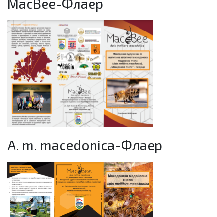
MacBee-Флаер
A. m. macedonica-Флаер