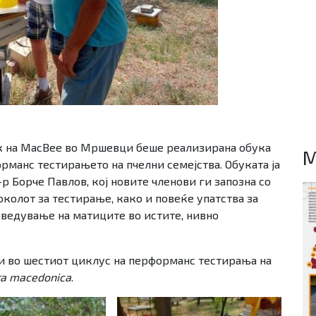
ник на MacBee во Мршевци беше реализирана обука
M
рманс тестирањето на пчелни семејства. Обуката ја
 Борче Павлов, кој новите членови ги запозна со
колот за тестирање, како и повеќе упатства за
оведување на матиците во истите, нивно
и во шестиот циклус на перформанс тестирања на
era macedonica
.