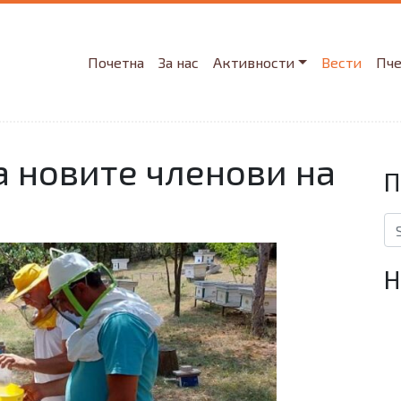
Почетна
За нас
Активности
Вести
Пч
а новите членови на
П
Se
Н