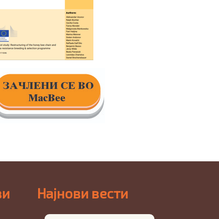
ви
Најнови вести