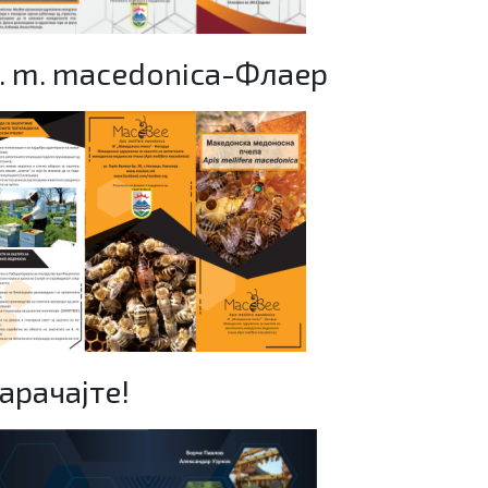
. m. macedonica-Флаер
арачајте!