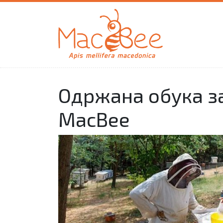
Одржана обука з
MacBee