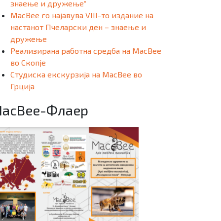
знаење и дружење“
MacBee го најавува VIII-то издание на
настанот Пчеларски ден – знаење и
дружење
Реализирана работна средба на MacBee
во Скопје
Студиска екскурзија на MacBee во
Грција
acBee-Флаер