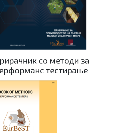
рирачник со методи за
ерформанс тестирање