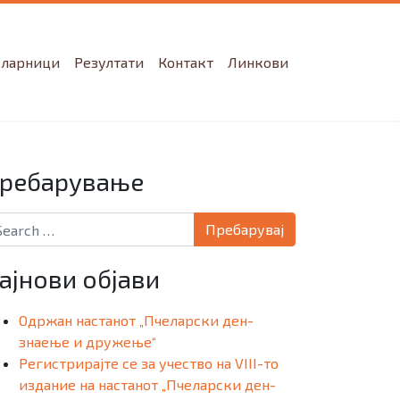
еларници
Резултати
Контакт
Линкови
ребарување
arch for:
ајнови објави
Одржан настанот „Пчеларски ден-
знаење и дружење“
Регистрирајте се за учество на VIII-то
издание на настанот „Пчеларски ден-