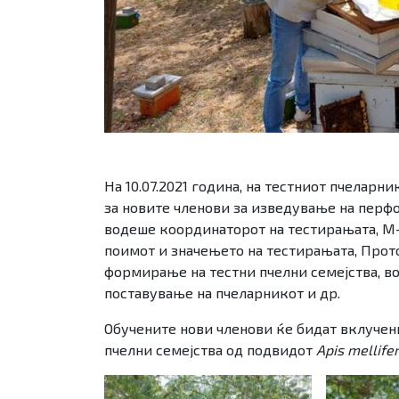
На 10.07.2021 година, на тестниот пчелар
за новите членови за изведување на перфо
водеше координаторот на тестирањата, М-р
поимот и значењето на тестирањата, Прото
формирање на тестни пчелни семејства, в
поставување на пчеларникот и др.
Обучените нови членови ќе бидат вклучен
пчелни семејства од подвидот
Apis mellif