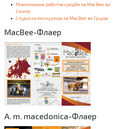
Реализирана работна средба на MacBee во
Скопје
Студиска екскурзија на MacBee во Грција
MacBee-Флаер
A. m. macedonica-Флаер