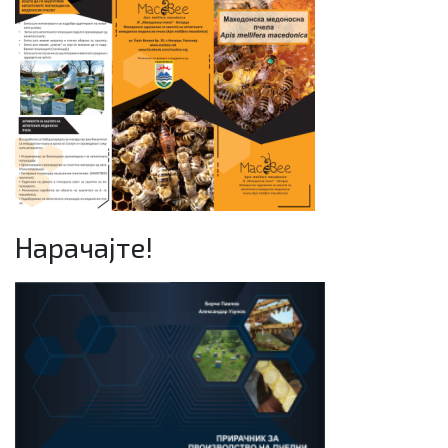
Нарачајте!