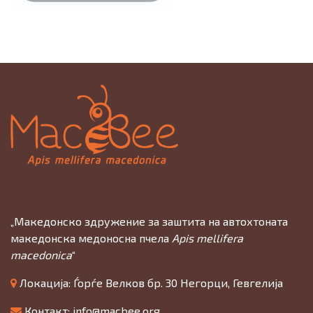
„Македонско здружение за заштита на автохтоната
македонска медоносна пчела
Apis mellifera
macedonica
“
Локација: Ѓорѓе Велков бр. 30 Негорци, Гевгелија
Контакт:
info@macbee.org