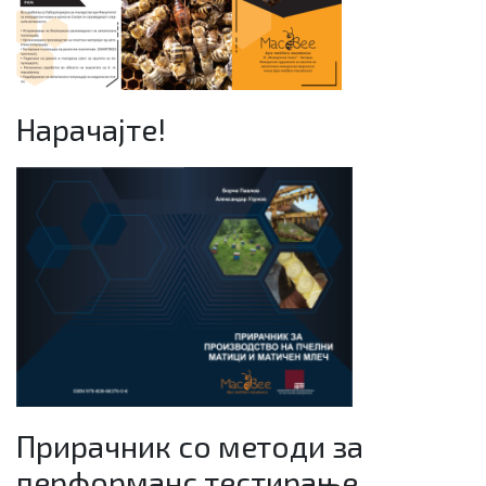
Нарачајте!
Прирачник со методи за
перформанс тестирање