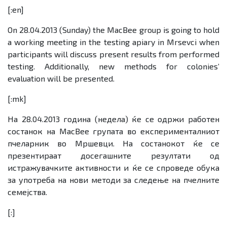
[:en]
On 28.04.2013 (Sunday) the MacBee group is going to hold
a working meeting in the testing apiary in Mrsevci when
participants will discuss present results from performed
testing. Additionally, new methods for colonies’
evaluation will be presented.
[:mk]
На 28.04.2013 година (недела) ќе се одржи работен
состанок на
MacBee
групата во експерименталниот
пчеларник во Мршевци. На состанокот ќе се
презентираат досегашните резултати од
истражувачките активности и ќе се спроведе обука
за употреба на нови методи за следење на пчелните
семејства.
[:]