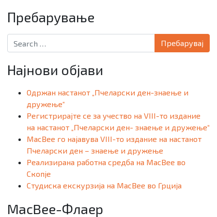
Пребарување
Search for:
Најнови објави
Одржан настанот „Пчеларски ден-знаење и
дружење“
Регистрирајте се за учество на VIII-то издание
на настанот „Пчеларски ден- знаење и дружење“
MacBee го најавува VIII-то издание на настанот
Пчеларски ден – знаење и дружење
Реализирана работна средба на MacBee во
Скопје
Студиска екскурзија на MacBee во Грција
MacBee-Флаер