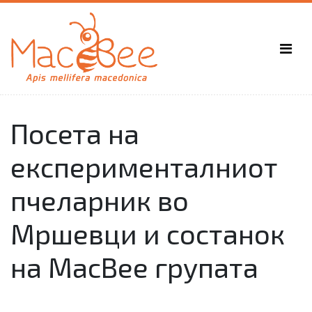
Посета на
експерименталниот
пчеларник во
Мршевци и состанок
на MacBee групата