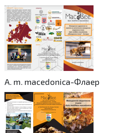
A. m. macedonica-Флаер