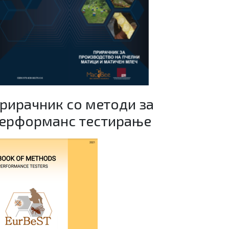
рирачник со методи за
ерформанс тестирање