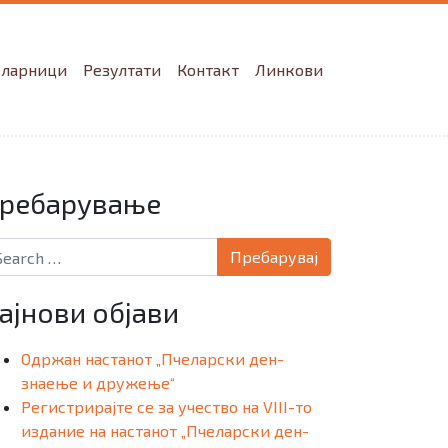
еларници
Резултати
Контакт
Линкови
ребарување
arch for:
ајнови објави
Одржан настанот „Пчеларски ден-
знаење и дружење“
Регистрирајте се за учество на VIII-то
издание на настанот „Пчеларски ден-