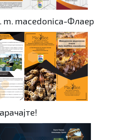
. m. macedonica-Флаер
арачајте!