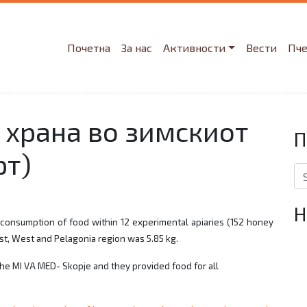
Почетна
За нас
Активности
Вести
Пч
 храна во зимскиот
П
рт)
Se
Н
 consumption of food within 12 experimental apiaries (152 honey
ast, West and Pelagonia region was 5.85 kg.
 the MI VA MED- Skopje and they provided food for all