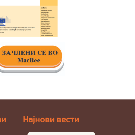
ви
Најнови вести