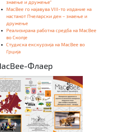
знаење и дружење“
MacBee го најавува VIII-то издание на
настанот Пчеларски ден – знаење и
дружење
Реализирана работна средба на MacBee
во Скопје
Студиска екскурзија на MacBee во
Грција
acBee-Флаер