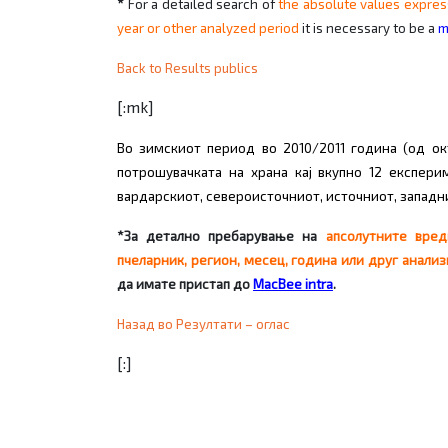
*
For a detailed search of
the absolute values expres
year or other analyzed period
it is necessary to be
a
m
Back to Results publics
[:mk]
Во зимскиот период во 2010/2011 година (од о
потрошувачката на храна кај вкупно 12 експери
вардарскиот, североисточниот, источниот, запад
*З
а детално пребарување на
апсолутните вред
пчеларник, регион, месец, година или друг
анали
да имате пристап до
MacBee intra
.
Назад во Резултати – оглас
[:]