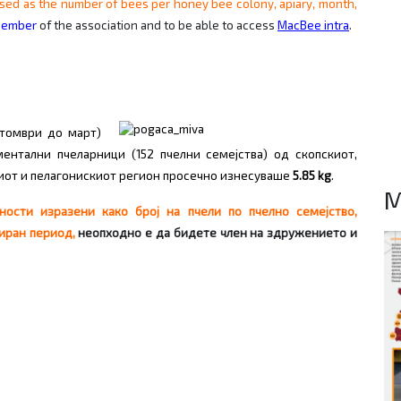
sed as the number of bees per honey bee colony, apiary, month,
ember
of the association and to be able to access
MacBee intra
.
ктомври до март)
ментални пчеларници (152 пчелни семејства) од скопскиот,
ниот и пелагонискиот регион просечно изнесуваше
5.85
kg
.
M
ности изразени како број на пчели
по пчелно семејство,
зиран
период,
неопходно е да бидете член на здружението и