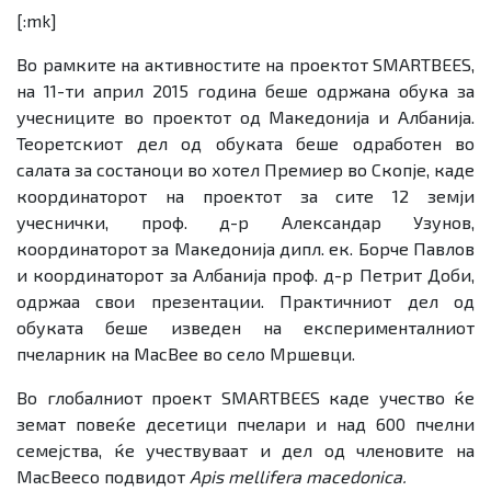
[:mk]
Во рамките на активностите на проектот SMARTBEES,
на 11-ти април 2015 година беше одржана обука за
учесниците во проектот од Македонија и Албанија.
Теоретскиот дел од обуката беше одработен во
салата за состаноци во хотел Премиер во Скопје, каде
координаторот на проектот за сите 12 земји
учеснички, проф. д-р Александар Узунов,
координаторот за Македонија дипл. ек. Борче Павлов
и координаторот за Албанија проф. д-р Петрит Доби,
одржаа свои презентации. Практичниот дел од
обуката беше изведен на експерименталниот
пчеларник на
MacBee
во село Мршевци.
Во глобалниот проект
SMARTBEES
каде учество ќе
земат повеќе десетици пчелари и над 600 пчелни
семејства, ќе учествуваат и дел од членовите на
MacBee
со подвидот
Apis mellifera macedonica
.