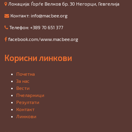
Локација: Ѓорѓе Велков бр. 30 Негорци, Гевгелија
Контакт:
info@macbee.org
Телефон: +389 70 651 377
facebook.com/www.macbee.org
Корисни линкови
Почетна
За нас
Вести
Пчеларници
Резултати
Контакт
Линкови