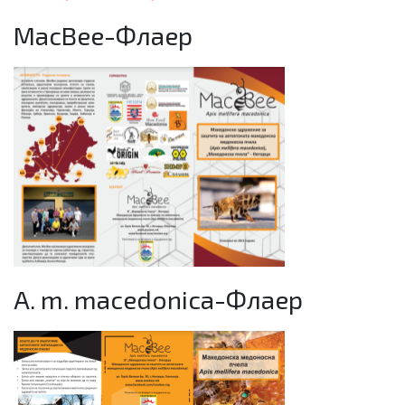
MacBee-Флаер
A. m. macedonica-Флаер