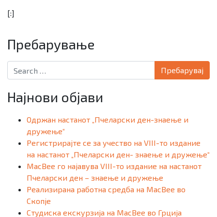
[:]
Пребарување
Search for:
Најнови објави
Одржан настанот „Пчеларски ден-знаење и
дружење“
Регистрирајте се за учество на VIII-то издание
на настанот „Пчеларски ден- знаење и дружење“
MacBee го најавува VIII-то издание на настанот
Пчеларски ден – знаење и дружење
Реализирана работна средба на MacBee во
Скопје
Студиска екскурзија на MacBee во Грција