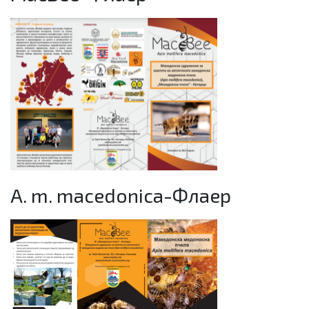
A. m. macedonica-Флаер