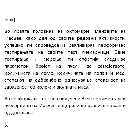
[:mk]
Во првата половина на октомври, членовите на
MacBee
, како дел од своите редовни активности,
успешно ги спроведоа и реализираа перформанс
тестирањата на своите тест пчеларници. Овие
тестирања и мерења ги опфатија следниве
параметри: бројот на пчели во семејството,
количината на легло, количината на полен и мед,
степенот на одбранбено однесувања, степеност на
заразеност со крлеж и вкупната маса.
Во перформанс тест беа вклучени 8 експериментални
пчеларници на
MacBee
,
лоцирани во различни краеви
од државава.
[:]