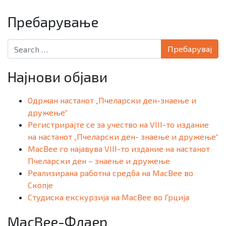
Пребарување
Search for:
Најнови објави
Одржан настанот „Пчеларски ден-знаење и
дружење“
Регистрирајте се за учество на VIII-то издание
на настанот „Пчеларски ден- знаење и дружење“
MacBee го најавува VIII-то издание на настанот
Пчеларски ден – знаење и дружење
Реализирана работна средба на MacBee во
Скопје
Студиска екскурзија на MacBee во Грција
MacBee-Флаер