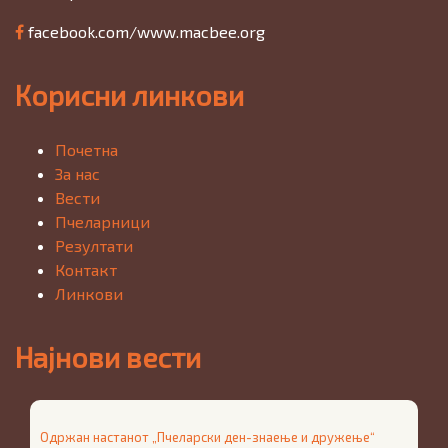
facebook.com/www.macbee.org
Корисни линкови
Почетна
За нас
Вести
Пчеларници
Резултати
Контакт
Линкови
Најнови вести
Одржан настанот „Пчеларски ден-знаење и дружење“