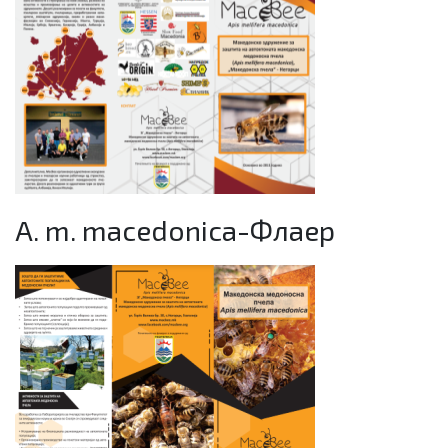
A. m. macedonica-Флаер