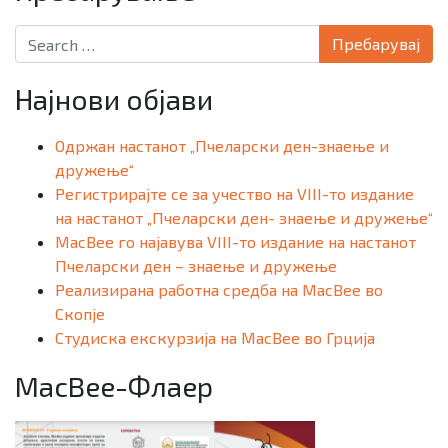
Search for:
Најнови објави
Одржан настанот „Пчеларски ден-знаење и
дружење“
Регистрирајте се за учество на VIII-то издание
на настанот „Пчеларски ден- знаење и дружење“
MacBee го најавува VIII-то издание на настанот
Пчеларски ден – знаење и дружење
Реализирана работна средба на MacBee во
Скопје
Студиска екскурзија на MacBee во Грција
MacBee-Флаер