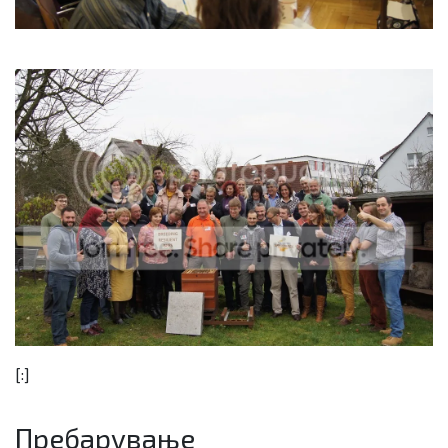
[:]
Пребарување