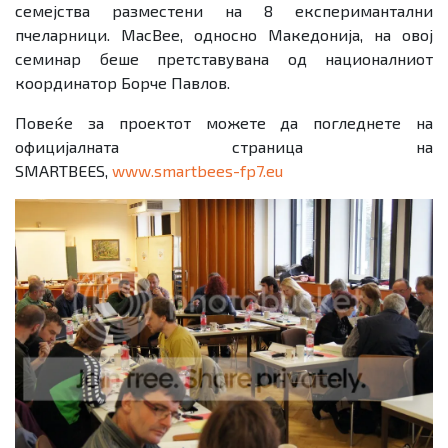
семејства разместени на 8 експеримантални
пчеларници. MacBee, односно Македонија, на овој
семинар беше претставувана од националниот
координатор Борче Павлов.
Повеќе за проектот можете да погледнете на
официјалната страница на
SMARTBEES,
www.smartbees-fp7.eu