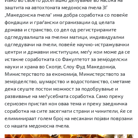
заштита на автохтоната медоносна пчела ЗГ
„Македонска пчела“ има добра соработка со повеќе
фондации и граѓански огранизации од целата
држава и странство, со дел од регистрираните
одгледувалишта на пчелни матици, индивидуални
одгледувачи на пчели, повеќе научно-истражувачки
центри и државни институции, меѓу кои може да се
истакне соработката со Факултетот за земјоделски
науки и храна во Скопје, Слоу Фуд Македонија,
Министерството за економија, Министерството за
земјоделство, шумарство и водостопанство, сметаме
дека сеуште постои можност за подобрување и
развивање на меѓусебната соработка. Само преку
сериозен пристап кон оваа тема и преку заедничка
соработка на сите засегнати страни и чинители, ќе се
елиминираат голем број на несакани појави поврзани
со нашата медоносна пчела.