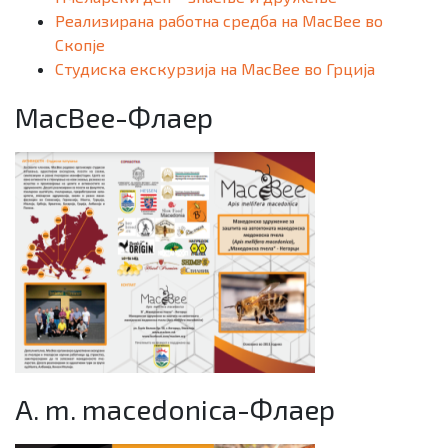
Реализирана работна средба на MacBee во
Скопје
Студиска екскурзија на MacBee во Грција
MacBee-Флаер
A. m. macedonica-Флаер