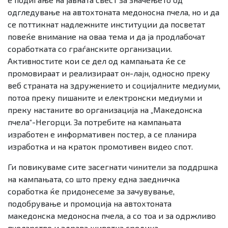
одгледување на автохтоната медоносна пчела, но и да
се поттикнат надлежните институции да посветат
повеќе внимание на оваа тема и да ја продлабочат
соработката со граѓанските организации.
Активностите кои се дел од кампањата ќе се
промовираат и реализираат он-лајн, односно преку
веб страната на здружението и социјалните медиуми,
потоа преку пишаните и електронски медиуми и
преку настаните во организација на „Македонска
пчела“-Негорци. За потребите на кампањата
изработен е информативен постер, а се планира
изработка и на краток промотивен видео спот.
Ги повикуваме сите засегнати чинители за поддршка
на кампањата, со што преку една заедничка
соработка ќе придонесеме за зачувување,
подобрување и промоција на автохтоната
македонска медоносна пчела, а со тоа и за одржливо
пчеларство и здрава животна средина.