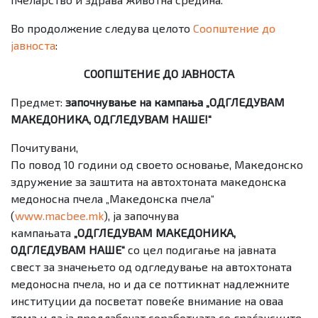
Во продолжение следува целото
Соопштение до
јавноста
:
СООПШТЕНИЕ ДО ЈАВНОСТА
Предмет:
започнување на кампања „ОДГЛЕДУВАМ
МАКЕДОНИКА, ОДГЛЕДУВАМ НАШЕ!“
Почитувани,
По повод 10 години од своето основање, Македонско
здружение за заштита на автохтоната македонска
медоносна пчела „Македонска пчела“
(
www.macbee.mk
), ја започнува
кампањата
„ОДГЛЕДУВАМ МАКЕДОНИКА,
ОДГЛЕДУВАМ НАШЕ“
со цел подигање на јавната
свест за значењето од одгледување на автохтоната
медоносна пчела, но и да се поттикнат надлежните
институции да посветат повеќе внимание на оваа
тема и да ја продлабочат соработката со граѓанските