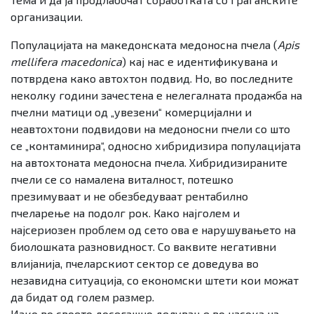
организации.
Популацијата на македонската медоносна пчела (
Apis
mellifera macedonica
) кај нас е идентификувана и
потврдена како автохтон подвид. Но, во последните
неколку години зачестена е нелегалната продажба на
пчелни матици од „увезени“ комерцијални и
неавтохтони подвидови на медоносни пчели со што
се „контаминира“, односно хибридизира популацијата
на автохтоната медоносна пчела. Хибридизираните
пчели се со намалена виталност, потешко
презимуваат и не обезбедуваат рентабилно
пчеларење на подолг рок. Како најголем и
најсериозен проблем од сето ова е нарушувањето на
биолошката разновидност. Со ваквите негативни
влијанија, пчеларскиот сектор се доведува во
незавидна ситуација, со економски штети кои можат
да бидат од голем размер.
Иако во своето досегашно делување во насока на