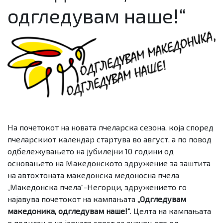
одгледувам наше!“
На почетокот на новата пчеларска сезона, која според
пчеларскиот календар стартува во август, а по повод
одбележувањето на јубилејни 10 години од
основањето на Македонското здружение за заштита
на автохтоната македонска медоносна пчела
„Македонска пчела“-Негорци, здружението го
најавува почетокот на кампањата
„Одгледувам
македоника, одгледувам наше!“
. Целта на кампањата
е подигање на јавната свест за значењето од