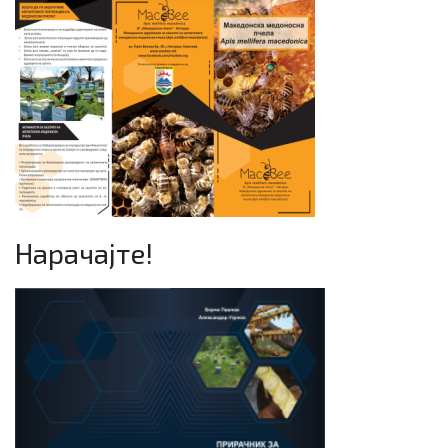
Нарачајте!