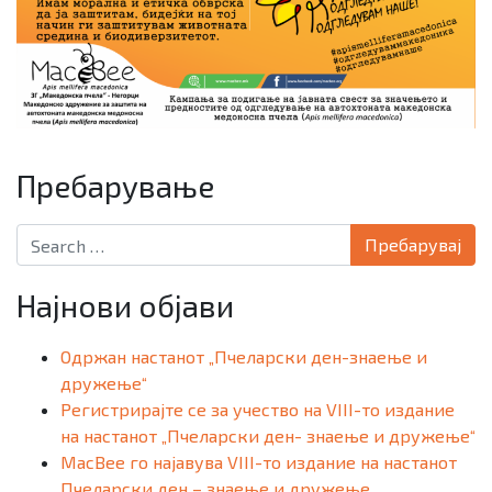
Пребарување
Search for:
Најнови објави
Одржан настанот „Пчеларски ден-знаење и
дружење“
Регистрирајте се за учество на VIII-то издание
на настанот „Пчеларски ден- знаење и дружење“
MacBee го најавува VIII-то издание на настанот
Пчеларски ден – знаење и дружење