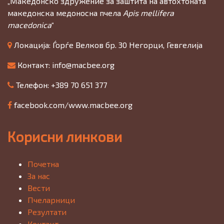
„Македонско здружение за заштита на автохтоната
македонска медоносна пчела
Apis mellifera
macedonica
“
Локација: Ѓорѓе Велков бр. 30 Негорци, Гевгелија
Контакт:
info@macbee.org
Телефон: +389 70 651 377
facebook.com/www.macbee.org
Корисни линкови
Почетна
За нас
Вести
Пчеларници
Резултати
Контакт