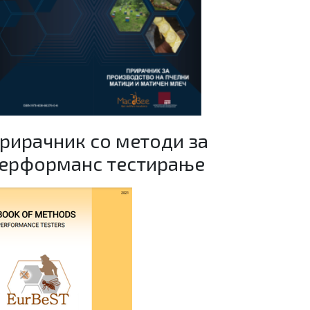
рирачник со методи за
ерформанс тестирање