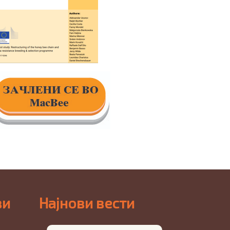
ви
Најнови вести