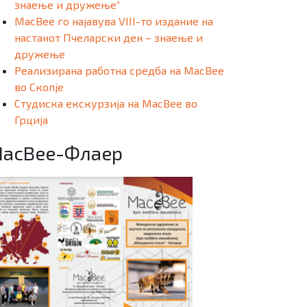
знаење и дружење“
MacBee го најавува VIII-то издание на
настанот Пчеларски ден – знаење и
дружење
Реализирана работна средба на MacBee
во Скопје
Студиска екскурзија на MacBee во
Грција
acBee-Флаер