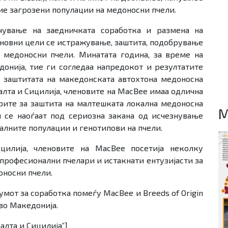
ие загрозени популации на медоносни пчели.
чување на заедничката соработка и размена на
сновни цели се истражување, заштита, подобрување
 медоносни пчели. Минатата година, за време на
донија, тие ги согледаа напредокот и резултатите
 заштитата на македонската автохтона медоносна
Малта и Сицилија, членовите на MacBee имаа одлична
рите за заштита на малтешката локална медоносна
M
и се наоѓаат под сериозна закана од исчезнување
лните популации и генотипови на пчели.
цилија, членовите на MacBee посетија неколку
 професионални пчелари и истакнати ентузијасти за
оносни пчели.
мот за соработка помеѓу MаcBee и Breeds of Origin
 во Македонија.
Малта и Сицилија”]