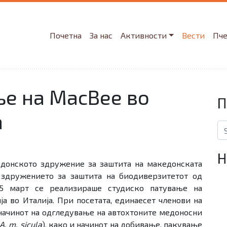
Почетна
За нас
Активности
Вести
Пч
ње на MacBee во
П
а
Se
Н
донското здружение за заштита на македонската
 здружението за заштита на биодиверзитетот од
25 март се реализираше студиско патување на
а во Италија. При посетата, единаесет членови на
 начинот на одгледување на автохтоните медоносни
A. m. sicula
), како и начинот на добивање, пакување