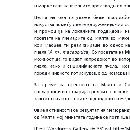
и маркетинг на пчелните производи од ов
Целта на ова патување беше продлабо
искуства помеѓу двете здруженија, чии о
и промоција на локалните подвидови на
посетата на пчеларите од Малта во Маке
кои MacBee ги реализираше во однос на
пчела (
A. m . macedonica
). Со посетата на 
можност да го видат напредокот во напо
пчела, како и сицилијанската пчела, ко
поради нивното потиснување од комерција
За време на престојот на Малта и Си
пчеларници и остварија средби со повеќе
заштита на автохтоните подвидови на мед
Овие активности се резултат на меморанду
од Малта, кој минатата година се потпиша
[Best_Wordpress_Gallery id=”35″ gal_title=”