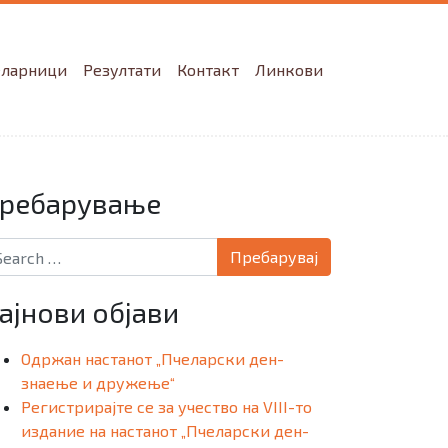
еларници
Резултати
Контакт
Линкови
ребарување
arch for:
ајнови објави
Одржан настанот „Пчеларски ден-
знаење и дружење“
Регистрирајте се за учество на VIII-то
издание на настанот „Пчеларски ден-