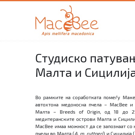
Студиско патува
Малта и Сицилиј
Во рамките на соработката помеѓу Маке
автохтона медоносна пчела – MacBee и
Малта – Breeds of Оrigin, од 18 до 
медитеранските острови Малта и Сицилиј
MacBee имаа можност да се запознаат со
пчели во Малта (
A. m. ruttneri
) и Сицилија (