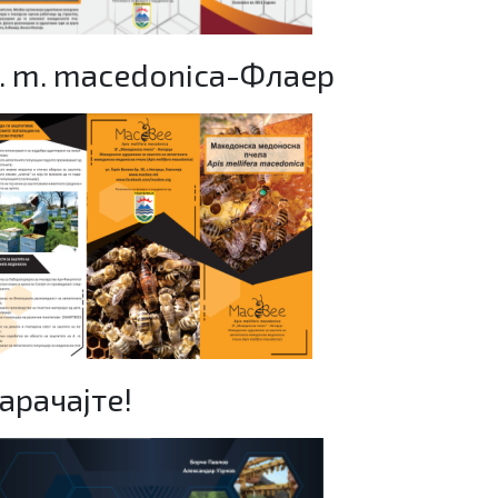
. m. macedonica-Флаер
арачајте!