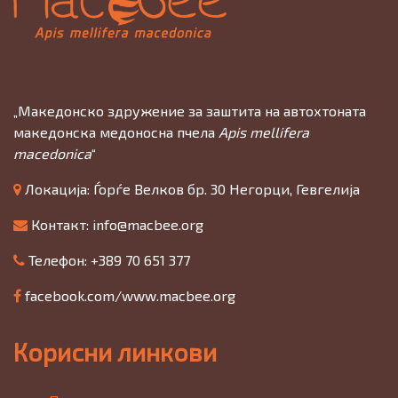
„Македонско здружение за заштита на автохтоната
македонска медоносна пчела
Apis mellifera
macedonica
“
Локација: Ѓорѓе Велков бр. 30 Негорци, Гевгелија
Контакт:
info@macbee.org
Телефон: +389 70 651 377
facebook.com/www.macbee.org
Корисни линкови