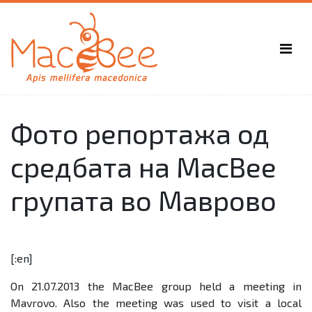
Фото репортажа од
средбата на MacBee
групата во Маврово
[:en]
On
21
.0
7
.2013 the MacBee
group held a meeting in
Mavrovo. Also the meeting was used to visit a local