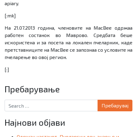
apiary.
[:mk]
На 21.07.2013 година, членовите на
MacBee
одржаа
работен состанок во Маврово. Средбата беше
искористена и за посета на локален пчеларник, каде
претставниците на
MacBee
се запознаа со условите на
пчеларење во овој регион.
[:]
Пребарување
Search for:
Најнови објави
Одржан настанот „Пчеларски ден-знаење и