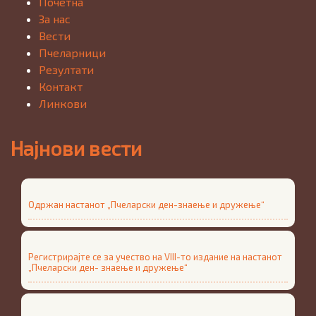
Почетна
За нас
Вести
Пчеларници
Резултати
Контакт
Линкови
Најнови вести
Одржан настанот „Пчеларски ден-знаење и дружење“
Регистрирајте се за учество на VIII-то издание на настанот
„Пчеларски ден- знаење и дружење“