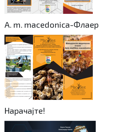
A. m. macedonica-Флаер
Нарачајте!