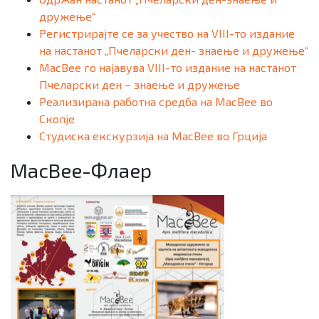
дружење“
Регистрирајте се за учество на VIII-то издание
на настанот „Пчеларски ден- знаење и дружење“
MacBee го најавува VIII-то издание на настанот
Пчеларски ден – знаење и дружење
Реализирана работна средба на MacBee во
Скопје
Студиска екскурзија на MacBee во Грција
MacBee-Флаер