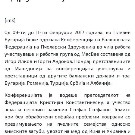
[:mk]
Од 09-ти до 11-ти февруари 2017 година, во Плевен
Бугарија беше одржана Kонференција на Балканската
Федерација на Пчеларски Здруженија во чија работа
учествуваше и работна група од MacBee составена од
Игор Илков и Ѓорги Андонов. Покрај претставниците
од Македонија на конференцијата учествуваа и
претставници од другите балкански држави и тоа:
Бугарија, Романија, Турција, Србија и Албанија.
Конференцијата ја водеше претседателот на
Федерацијата Кристијан Константинеску, а учество
зема и неговиот заменик Стефан Стефанов. Темите
кои беа обработени опфаќаа проблеми поврзани со
презимувањето на пчелните семејства односно
зимските загуби, увозот на мед од Кина и Украина и