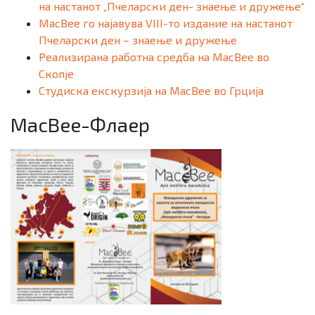
на настанот „Пчеларски ден- знаење и дружење“
MacBee го најавува VIII-то издание на настанот
Пчеларски ден – знаење и дружење
Реализирана работна средба на MacBee во
Скопје
Студиска екскурзија на MacBee во Грција
MacBee-Флаер