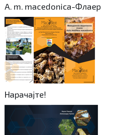
A. m. macedonica-Флаер
Нарачајте!