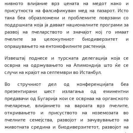
нивното влијание врз цената на медот како и
присутноста на фалсификуван мед на пазарот. Исто
така беа образложени и проблемите поврзани со
поддршката која ја даваат националните програми за
развој на пчеларството и значајот кој го имаат
пчелите за целокупниот биодиверзитет и
опрашувањето на ентомофилните растенија.
Извештај поднесе и турската делегација која се
осврна на одржувањето на Апимондија што ќе се
случи на крајот на септември во Истанбул.
Во стручниот дел од конференцијата беа
презентирани шест излагања од еминентни
предавачи од Бугарија кои се осврнаа на органското
пчеларење, влијанието на вароата врз пчелите,
откривањето и присуството на ноземозата во
пчелните семејства, развојот и зачувувањето на
животната средина и биодиверзитетот, развојот на