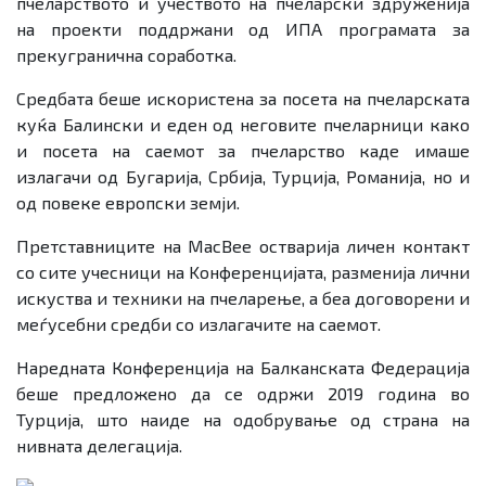
пчеларството и учеството на пчеларски здруженија
на проекти поддржани од ИПА програмата за
прекугранична соработка.
Средбата беше искористена за посета на пчеларската
куќа Балински и еден од неговите пчеларници како
и посета на саемот за пчеларство каде имаше
излагачи од Бугарија, Србија, Турција, Романија, но и
од повеке европски земји.
Претставниците на MacBee остварија личен контакт
со сите учесници на Kонференцијата, разменија лични
искуства и техники на пчеларење, а беа договорени и
меѓусебни средби со излагачите на саемот.
Наредната Конференција на Балканската Федерација
беше предложено да се одржи 2019 година во
Турција, што наиде на одобрување од страна на
нивната делегација.