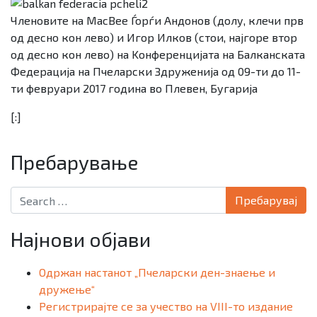
Членовите на MacBee Ѓорѓи Андонов (долу, клечи прв
од десно кон лево) и Игор Илков (стои, најгоре втор
од десно кон лево) на Kонференцијата на Балканската
Федерација на Пчеларски Здруженија од 09-ти до 11-
ти февруари 2017 година во Плевен, Бугарија
[:]
Пребарување
Search for:
Најнови објави
Одржан настанот „Пчеларски ден-знаење и
дружење“
Регистрирајте се за учество на VIII-то издание