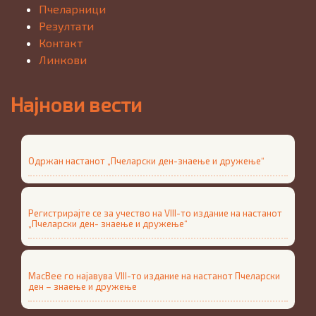
Пчеларници
Резултати
Контакт
Линкови
Најнови вести
Одржан настанот „Пчеларски ден-знаење и дружење“
Регистрирајте се за учество на VIII-то издание на настанот
„Пчеларски ден- знаење и дружење“
MacBee го најавува VIII-то издание на настанот Пчеларски
ден – знаење и дружење