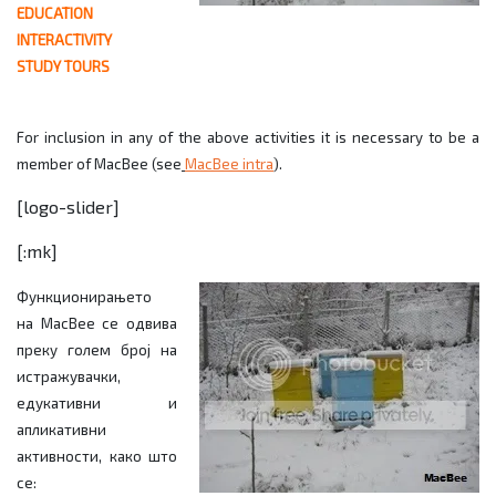
EDUCATION
INTERACTIVITY
STUDY TOURS
For inclusion in any of the above activities it is necessary to be a
member of MacBee (see
MacBee intra
).
[logo-slider]
[:mk]
Функционирањето
на
MacBee
се одвива
преку голем број на
истражувачки,
едукативни и
апликативни
активности, како што
се: