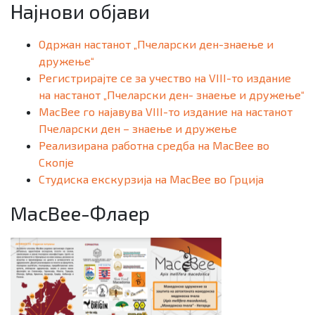
Најнови објави
Одржан настанот „Пчеларски ден-знаење и
дружење“
Регистрирајте се за учество на VIII-то издание
на настанот „Пчеларски ден- знаење и дружење“
MacBee го најавува VIII-то издание на настанот
Пчеларски ден – знаење и дружење
Реализирана работна средба на MacBee во
Скопје
Студиска екскурзија на MacBee во Грција
MacBee-Флаер