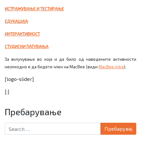
ИСТРАЖУВАЊЕ И ТЕСТИРАЊЕ
ЕДУКАЦИЈА
ИНТЕРАКТИВНОСТ
СТУДИСКИ ПАТУВАЊА
За вклучување во која и да било од наведените активности
неопходно е да бидете член на
MacBee
(види
MacBee intra
).
[logo-slider]
[:]
Пребарување
Search for: