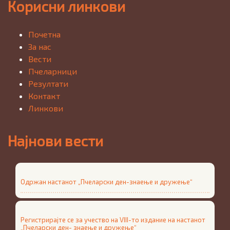
Корисни линкови
Почетна
За нас
Вести
Пчеларници
Резултати
Контакт
Линкови
Најнови вести
Одржан настанот „Пчеларски ден-знаење и дружење“
Регистрирајте се за учество на VIII-то издание на настанот
„Пчеларски ден- знаење и дружење“