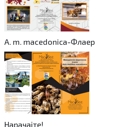
A. m. macedonica-Флаер
Нарачајте!