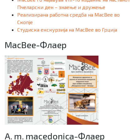
Пчеларски ден – знаење и дружење
Реализирана работна средба на MacBee во
Скопје
Студиска екскурзија на MacBee во Грција
MacBee-Флаер
A. m. macedonica-Флаер