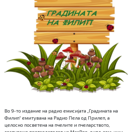
Во 9-то издание на радио емисијата „Градината на
Филип“ емитувана на Радио Пела од Прилеп, а
целосно посветена на пчелите и пчеларството,
гостуваше прeтседателот на MacBee, дипл. зем. инж.