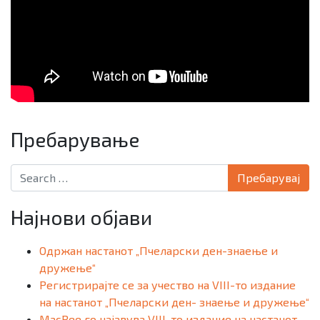
Пребарување
Search for:
Најнови објави
Одржан настанот „Пчеларски ден-знаење и
дружење“
Регистрирајте се за учество на VIII-то издание
на настанот „Пчеларски ден- знаење и дружење“
MacBee го најавува VIII-то издание на настанот