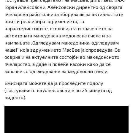
Горан Алексовски. Алексовски директно од својата
пчеларска работилница зборуваше за активностите
кои ги реализира здружението, за
карактеристиките, етологијата и значењето на
автохтоната македонска медоносна пчела и за
кампањата „Одгледувам македоника, одгледувам
наше!“ која здружението MacBee ја спроведува. Се
осврна и на актуелните состојби во македонското
пчеларство, а даде и повеќе насоки како да се
започне со одгледување на медоносни пчели.
Емисијата можете да ја проследите подолу
(гостувањето на Алексовски е по 25 минута од
видеото).