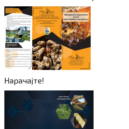
Нарачајте!