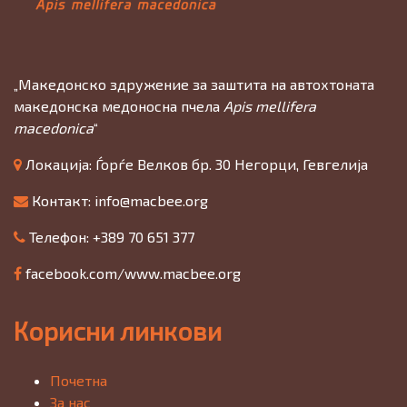
„Македонско здружение за заштита на автохтоната
македонска медоносна пчела
Apis mellifera
macedonica
“
Локација: Ѓорѓе Велков бр. 30 Негорци, Гевгелија
Контакт:
info@macbee.org
Телефон: +389 70 651 377
facebook.com/www.macbee.org
Корисни линкови
Почетна
За нас