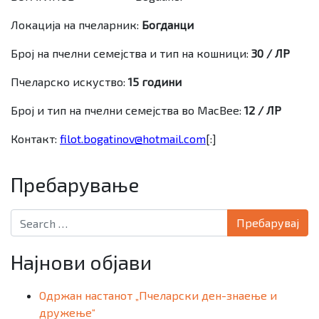
Локација на пчеларник:
Богданци
Број на пчелни семејства и тип на кошници:
30 / ЛР
Пчеларско искуство:
15 години
Број и тип на пчелни семејства во
MacBee
:
12 / ЛР
Контакт:
filot.bogatinov@hotmail.com
[:]
Пребарување
Search for:
Најнови објави
Одржан настанот „Пчеларски ден-знаење и
дружење“