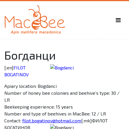
Богданци
[:en]
FILOT
BOGATINOV
Apiary location: Bogdanci
Number of honey bee colonies and beehive’s type: 30 /
LR
Beekeeping experience: 15 years
Number and type of beehives in MacBee: 12 / LR
Contact:
filot.bogatinov@hotmail.com
[:mk]
ФИЛОТ
БОГАТИНОВ