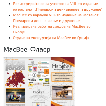
Регистрирајте се за учество на VIII-то издание
на настанот „Пчеларски ден- знаење и дружење“
MacBee го најавува VIII-то издание на настанот
Пчеларски ден – знаење и дружење
Реализирана работна средба на MacBee во
Скопје
Студиска екскурзија на MacBee во Грција
MacBee-Флаер