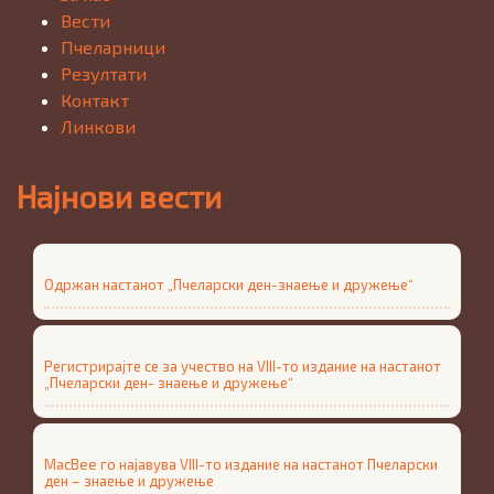
Вести
Пчеларници
Резултати
Контакт
Линкови
Најнови вести
Одржан настанот „Пчеларски ден-знаење и дружење“
Регистрирајте се за учество на VIII-то издание на настанот
„Пчеларски ден- знаење и дружење“
MacBee го најавува VIII-то издание на настанот Пчеларски
ден – знаење и дружење