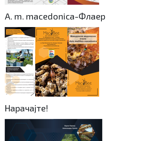
A. m. macedonica-Флаер
Нарачајте!