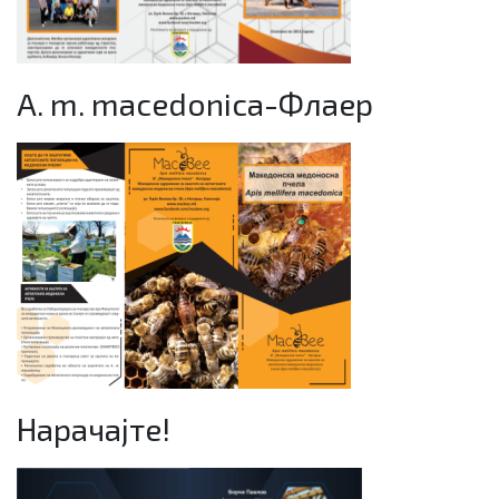
A. m. macedonica-Флаер
Нарачајте!