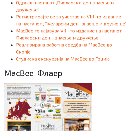
Одржан настанот „Пчеларски ден-знаење и
дружење“
Регистрирајте се за учество на VIII-то издание
на настанот „Пчеларски ден- знаење и дружење“
MacBee го најавува VIII-то издание на настанот
Пчеларски ден – знаење и дружење
Реализирана работна средба на MacBee во
Скопје
Студиска екскурзија на MacBee во Грција
MacBee-Флаер