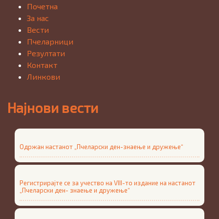
Почетна
За нас
Вести
Пчеларници
Резултати
Контакт
Линкови
Најнови вести
Одржан настанот „Пчеларски ден-знаење и дружење“
Регистрирајте се за учество на VIII-то издание на настанот
„Пчеларски ден- знаење и дружење“