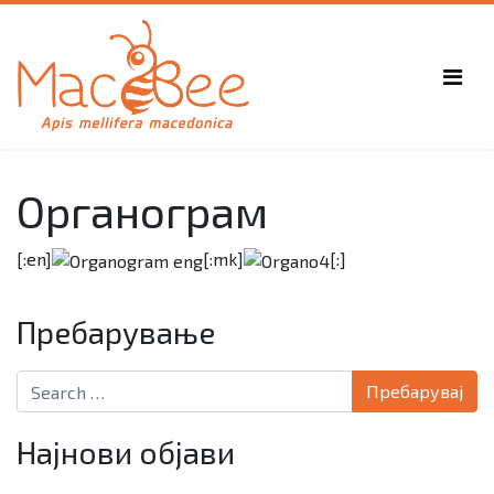
Органограм
[:en]
[:mk]
[:]
Пребарување
Search for:
Најнови објави