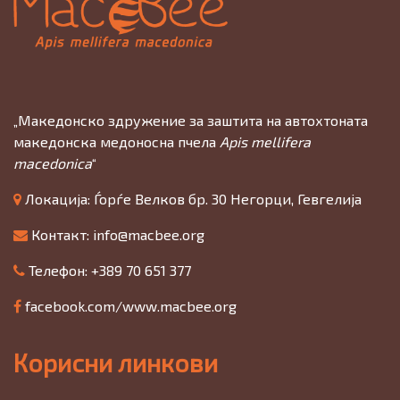
„Македонско здружение за заштита на автохтоната
македонска медоносна пчела
Apis mellifera
macedonica
“
Локација: Ѓорѓе Велков бр. 30 Негорци, Гевгелија
Контакт:
info@macbee.org
Телефон: +389 70 651 377
facebook.com/www.macbee.org
Корисни линкови