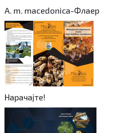
A. m. macedonica-Флаер
Нарачајте!