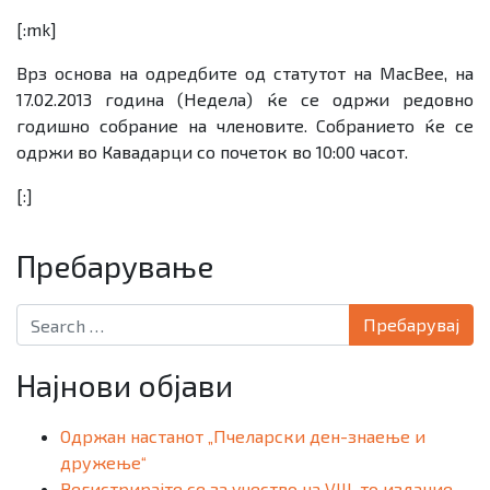
[:mk]
Врз основа на одредбите од статутот на
MacBee
, на
17.02.2013 година (Недела) ќе се одржи редовно
годишно собрание на членовите. Собранието ќе се
одржи во Кавадарци со почеток во 10:00 часот.
[:]
Пребарување
Search for:
Најнови објави
Одржан настанот „Пчеларски ден-знаење и
дружење“
Регистрирајте се за учество на VIII-то издание