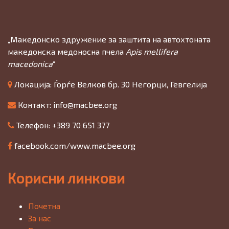
„Македонско здружение за заштита на автохтоната
македонска медоносна пчела
Apis mellifera
macedonica
“
Локација: Ѓорѓе Велков бр. 30 Негорци, Гевгелија
Контакт:
info@macbee.org
Телефон: +389 70 651 377
facebook.com/www.macbee.org
Корисни линкови
Почетна
За нас