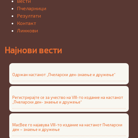
Вести
Пчеларници
Резултати
Контакт
Линкови
Најнови вести
Одржан настанот „Пчеларски ден-знаење и дружење“
Регистрирајте се за учество на VIII-то издание на настанот
„Пчеларски ден- знаење и дружење“
MacBee го најавува VIII-то издание на настанот Пчеларски
ден – знаење и дружење