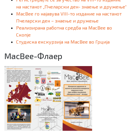
на настанот „Пчеларски ден- знаење и дружење“
MacBee го најавува VIII-то издание на настанот
Пчеларски ден – знаење и дружење
Реализирана работна средба на MacBee во
Скопје
Студиска екскурзија на MacBee во Грција
MacBee-Флаер