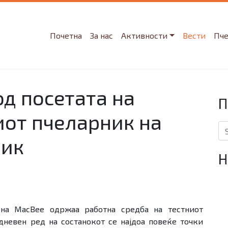
Почетна
За нас
Активности
Вести
Пч
д посетата на
П
от пчеларник на
Se
ник
Н
 на MacBee одржаа работна средба на тестниот
дневен ред на состанокот се најдоа повеќе точки