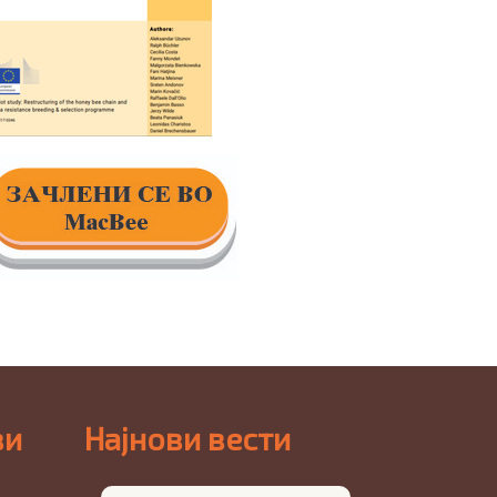
ви
Најнови вести