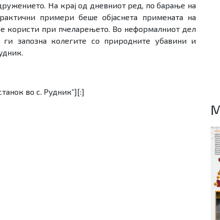
дружението. На крај од дневниот ред, по барање на
практични примери беше објаснета примената на
 се користи при пчеларењето. Во неформалниот дел
 ги запозна колегите со природните убавини и
удник.
станок во с. Рудник”][:]
M