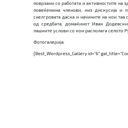
поврзани со работата и активностите на з
повеќемина членови, низ дискусија и 
снелгровата даска и начините на кои таа
од средбата, домаќинот Иван Додевски
пашните услови со кои располага селото Р
Фотогалерија:
[Best_Wordpress_Gallery id=”6″ gal_title=”Со