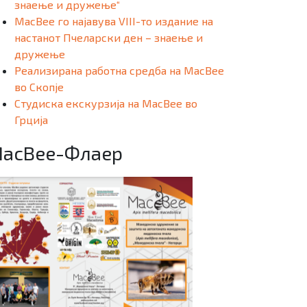
знаење и дружење“
MacBee го најавува VIII-то издание на
настанот Пчеларски ден – знаење и
дружење
Реализирана работна средба на MacBee
во Скопје
Студиска екскурзија на MacBee во
Грција
acBee-Флаер