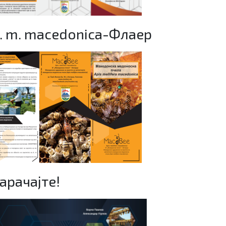
. m. macedonica-Флаер
арачајте!