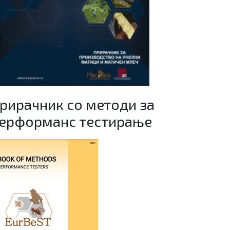
рирачник со методи за
ерформанс тестирање