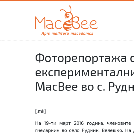
Фоторепортажа о
експериментални
MacBee во с. Руд
[:mk]
На 19-ти март 2016 година, членовите
пчеларник во село Рудник, Велешко. На 