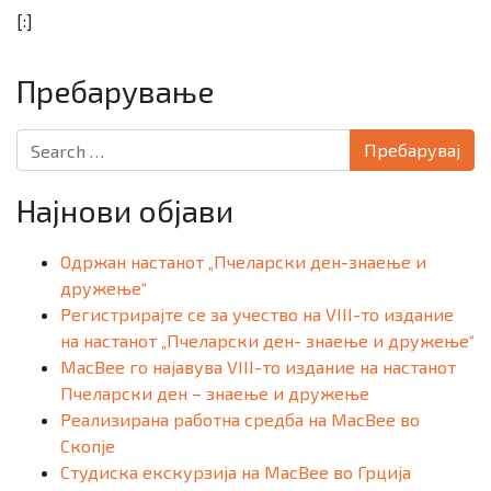
[:]
Пребарување
Search for:
Најнови објави
Одржан настанот „Пчеларски ден-знаење и
дружење“
Регистрирајте се за учество на VIII-то издание
на настанот „Пчеларски ден- знаење и дружење“
MacBee го најавува VIII-то издание на настанот
Пчеларски ден – знаење и дружење
Реализирана работна средба на MacBee во
Скопје
Студиска екскурзија на MacBee во Грција