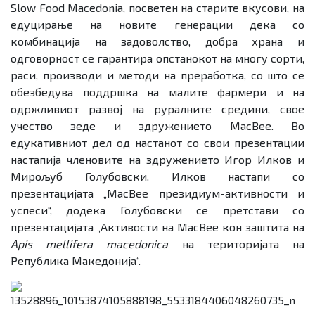
Slow Food Macedonia, посветен на старите вкусови, на
едуцирање на новите генерации дека со
комбинација на задоволство, добра храна и
одговорност се гарантира опстанокот на многу сорти,
раси, производи и методи на преработка, со што се
обезбедува поддршка на малите фармери и на
одржливиот развој на руралните средини, свое
учество зеде и здружението MacBee. Во
едукативниот дел од настанот со свои презентации
настапија членовите на здружението Игор Илков и
Мирољуб Голубовски. Илков настапи со
презентацијата „MacBee президиум-активности и
успеси“, додека Голубовски се претстави со
презентацијата „Активости на MacBee кон заштита на
Apis mellifera macedonica
на територијата на
Република Македонија“.