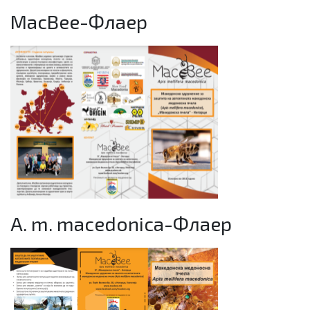
MacBee-Флаер
A. m. macedonica-Флаер