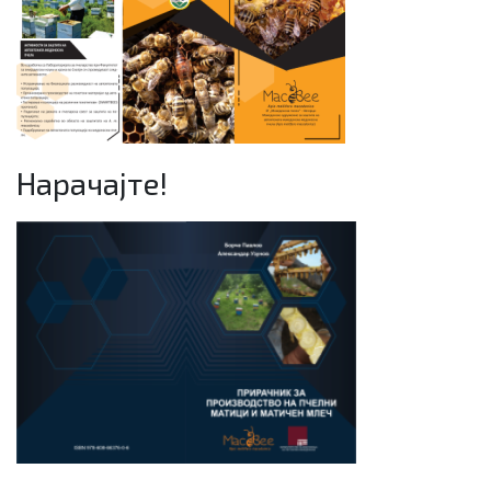
Нарачајте!