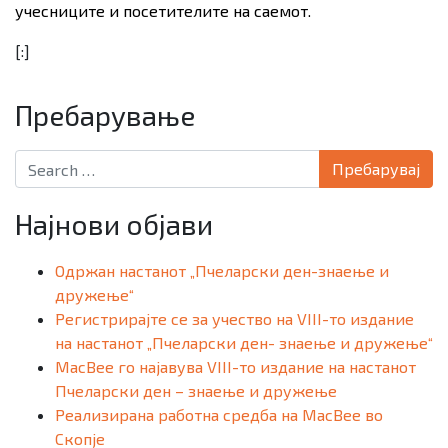
учесниците и посетителите на саемот.
[:]
Пребарување
Search for:
Најнови објави
Одржан настанот „Пчеларски ден-знаење и
дружење“
Регистрирајте се за учество на VIII-то издание
на настанот „Пчеларски ден- знаење и дружење“
MacBee го најавува VIII-то издание на настанот
Пчеларски ден – знаење и дружење
Реализирана работна средба на MacBee во
Скопје