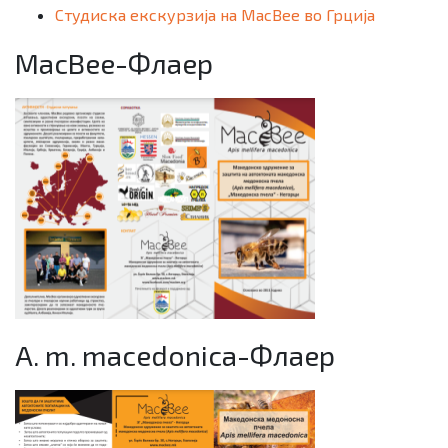
Студиска екскурзија на MacBee во Грција
MacBee-Флаер
A. m. macedonica-Флаер