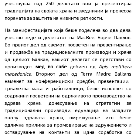
учествуваа над 250 делегати кои ја презентираа
традицијата на својата храна и заеднички ја пренесоа
пораката за заштита на нивните реткости.
На манифестацијата која беше поделена во два дела,
учество зеде и делегатот на
MacBee,
Борче Павлов.
Во првиот дел од саемот, посветен на презентирање
и продажба на традиционалните производи и храна
од целиот Балкан, нашиот делегат се претстави со
производот
мед во саќе
добиен од
Apis mellifera
macedonica
. Вториот дел од
Terra Madre Balkans
наменет за конференциски средби, презентации,
тркалезна маса и работилници, беше исполнет со
содржини посветени на одржливото производство на
здрава храна, донесување на стратегии за
традиционални производи, едукација на младите
околу здравата храна, вмрежување итн. беше
одлична прилика за промовирање на здружението и
остварување на контакти за идна соработка со