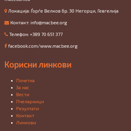
Локација: Ѓорѓе Велков бр. 30 Негорци, Гевгелија
Контакт:
info@macbee.org
Телефон: +389 70 651 377
facebook.com/www.macbee.org
Корисни линкови
Почетна
За нас
Вести
Пчеларници
Резултати
Контакт
Линкови