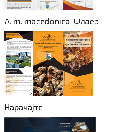
A. m. macedonica-Флаер
Нарачајте!