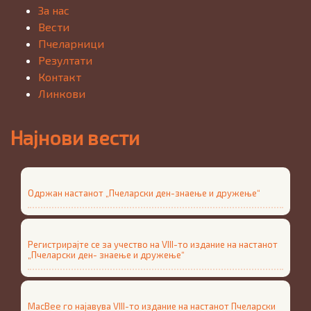
За нас
Вести
Пчеларници
Резултати
Контакт
Линкови
Најнови вести
Одржан настанот „Пчеларски ден-знаење и дружење“
Регистрирајте се за учество на VIII-то издание на настанот
„Пчеларски ден- знаење и дружење“
MacBee го најавува VIII-то издание на настанот Пчеларски