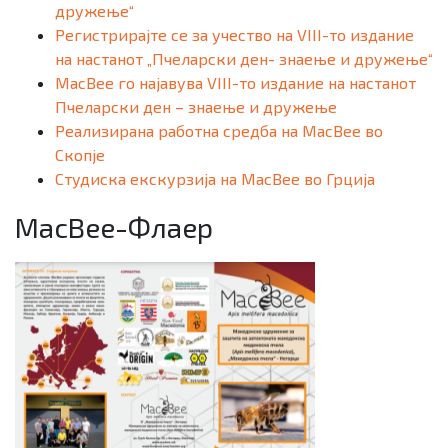
дружење“
Регистрирајте се за учество на VIII-то издание
на настанот „Пчеларски ден- знаење и дружење“
MacBee го најавува VIII-то издание на настанот
Пчеларски ден – знаење и дружење
Реализирана работна средба на MacBee во
Скопје
Студиска екскурзија на MacBee во Грција
MacBee-Флаер