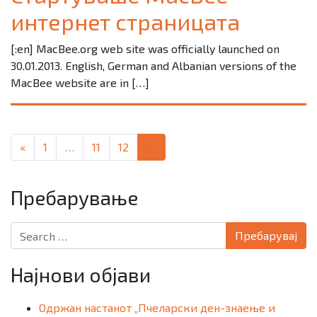
интернет страницата
[:en] MacBee.org web site was officially launched on
30.01.2013. English, German and Albanian versions of the
MacBee website are in […]
Posts navigation
«
1
…
11
12
13
Пребарување
Search for:
Најнови објави
Одржан настанот „Пчеларски ден-знаење и