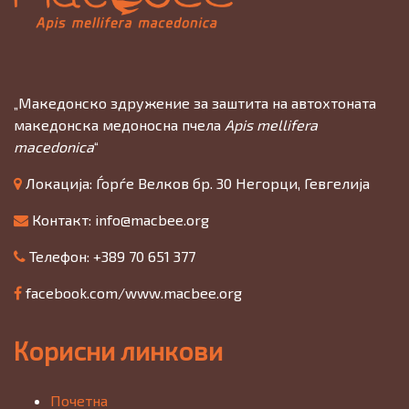
„Македонско здружение за заштита на автохтоната
македонска медоносна пчела
Apis mellifera
macedonica
“
Локација: Ѓорѓе Велков бр. 30 Негорци, Гевгелија
Контакт:
info@macbee.org
Телефон: +389 70 651 377
facebook.com/www.macbee.org
Корисни линкови
Почетна