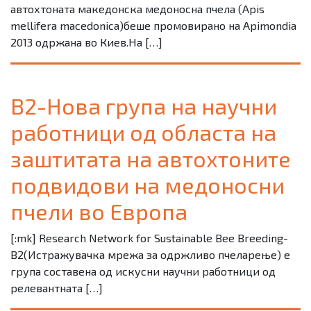
автохтоната македонска медоносна пчела (Apis
mellifera macedonica)беше промовирано на Apimondia
2013 одржана во Киев.На […]
B2-Нова група на научни
работници од областа на
заштитата на автохтоните
подвидови на медоносни
пчели во Европа
[:mk] Research Network for Sustainable Bee Breeding-
B2(Истражувачка мрежа за одржливо пчеларење) e
група составена од искусни научни работници од
релевантната […]