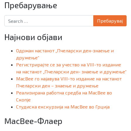
Пребарување
Search for:
Најнови објави
Одржан настанот „Пчеларски ден-знаење и
дружење“
Регистрирајте се за учество на VIII-то издание
на настанот „Пчеларски ден- знаење и дружење“
MacBee го најавува VIII-то издание на настанот
Пчеларски ден – знаење и дружење
Реализирана работна средба на MacBee во
Скопје
Студиска екскурзија на MacBee во Грција
MacBee-Флаер