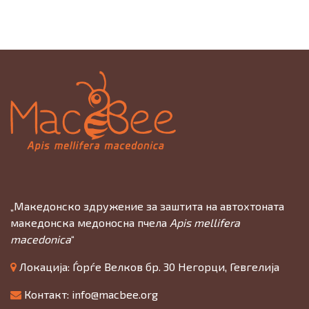
„Македонско здружение за заштита на автохтоната
македонска медоносна пчела
Apis mellifera
macedonica
“
Локација: Ѓорѓе Велков бр. 30 Негорци, Гевгелија
Контакт:
info@macbee.org