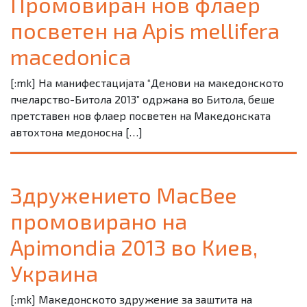
Промовиран нов флаер
посветен на Apis mellifera
macedonica
[:mk] На манифестацијата “Денови на македонското
пчеларство-Битола 2013” одржана во Битола, беше
претставен нов флаер посветен на Македонската
автохтона медоносна […]
Здружението MacBee
промовирано на
Apimondia 2013 во Киев,
Украина
[:mk] Македонското здружение за заштита на