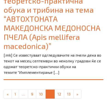
теоретско-практична
обука и трибина на тема
“АВТОХТОНАТА
МАКЕДОНСКА МЕДОНОСНА
ПЧЕЛА (Apis mellifera
macedonica)”
[:mk] Се известуваат одгледувачите на пчели дека во
текот на месец септември во неколку градови ќе се
одржат теоретско-практични обуки на
темите “Имплементирање […]
Posts navigation
«
1
…
9
10
11
12
13
»