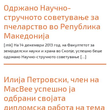
Одржано Научно-
стручното советување за
пчеларство во Република
Македонија
[:mk] На 14 декември 2013 год. на Факултетот за
земјоделски науки и храна во Скопје, успешно беше
одржано Научно-стручното советување […]
Илија Петровски, член на
MacBee успешно ја
одбрани својата
дипломска работа на тема