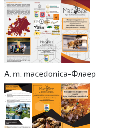
A. m. macedonica-Флаер