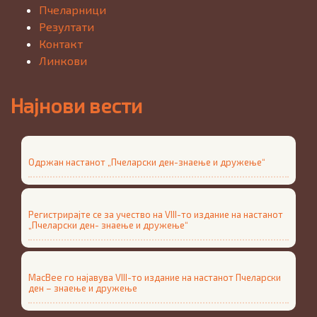
Пчеларници
Резултати
Контакт
Линкови
Најнови вести
Одржан настанот „Пчеларски ден-знаење и дружење“
Регистрирајте се за учество на VIII-то издание на настанот
„Пчеларски ден- знаење и дружење“
MacBee го најавува VIII-то издание на настанот Пчеларски
ден – знаење и дружење