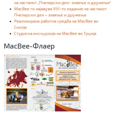
на настанот „Пчеларски ден- знаење и дружење“
MacBee го најавува VIII-то издание на настанот
Пчеларски ден – знаење и дружење
Реализирана работна средба на MacBee во
Скопје
Студиска екскурзија на MacBee во Грција
MacBee-Флаер