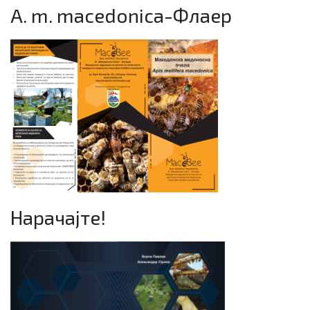
A. m. macedonica-Флаер
Нарачајте!