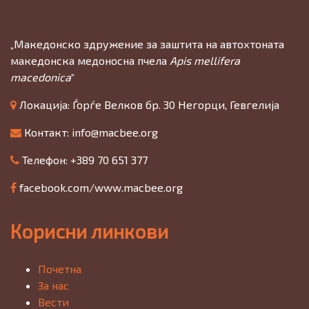
„Македонско здружение за заштита на автохтоната
македонска медоносна пчела
Apis mellifera
macedonica
“
Локација: Ѓорѓе Велков бр. 30 Негорци, Гевгелија
Контакт:
info@macbee.org
Телефон: +389 70 651 377
facebook.com/www.macbee.org
Корисни линкови
Почетна
За нас
Вести