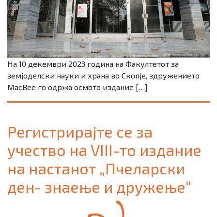
На 10 декември 2023 година на Факултетот за
земјоделски науки и храна во Скопје, здружението
MacBee го одржа осмото издание […]
Регистрирајте се за
учество на VIII-то издание
на настанот „Пчеларски
ден- знаење и дружење“