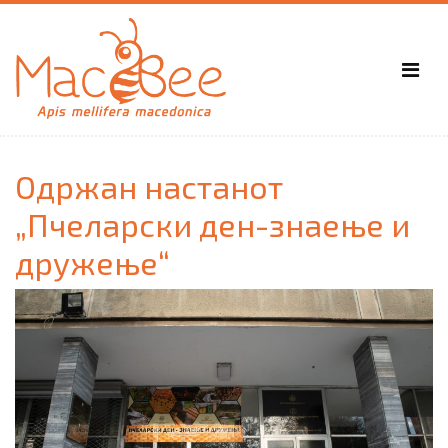
Одржан настанот
„Пчеларски ден-знаење и
дружење“