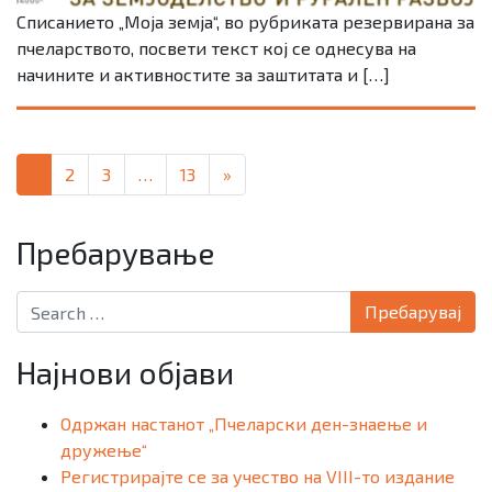
Списанието „Моја земја“, во рубриката резервирана за
пчеларството, посвети текст кој се однесува на
начините и активностите за заштитата и […]
Posts navigation
1
2
3
…
13
»
Пребарување
Search for:
Најнови објави
Одржан настанот „Пчеларски ден-знаење и
дружење“
Регистрирајте се за учество на VIII-то издание