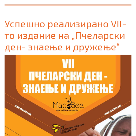
Успешно реализирано VII-
то издание на „Пчеларски
ден- знаење и дружење“