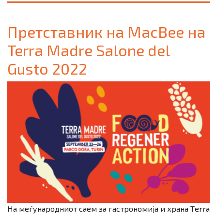
Претставник на MacBee на
Terra Madre Salone del
Gusto 2022
На меѓународниот саем за гастрономија и храна Тerra